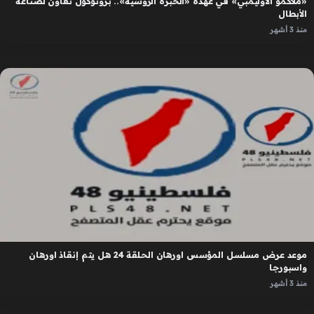
«ملاكمو الأوليمبي» في عهدة «الخبرة الروسية».. بروتوكول تعاون لصناعة
الأبطال
منذ 3 أشهر
موعد عرض مسلسل المؤسس اورهان الحلقة 24 هل يتم إنقاذ اورهان
واسبورجا
منذ 3 أشهر