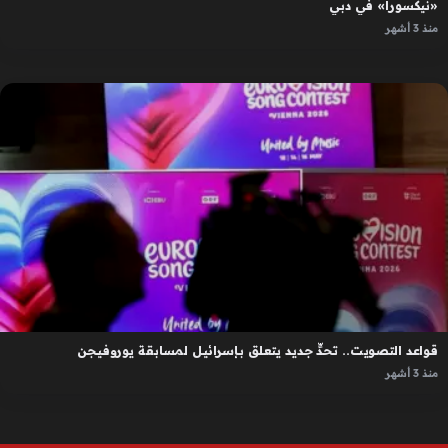
«نيكسورا» في دبي
منذ 3 أشهر
قواعد التصويت.. تحدٍّ جديد يتعلق بإسرائيل لمسابقة يوروفيجن
منذ 3 أشهر