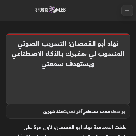
S
k
i
p
t
نهاد أبو القمصان: التسريب الصوتي
o
المنسوب لي ،مفبرك بالذكاء الاصطناعي
c
ويستهدف سمعتي
o
n
t
e
n
t
بواسطة
محمد مصطفي
آخر تحديث
منذ شهرين
علقت المحامية نهاد أبو القمصان، لأول مرة على