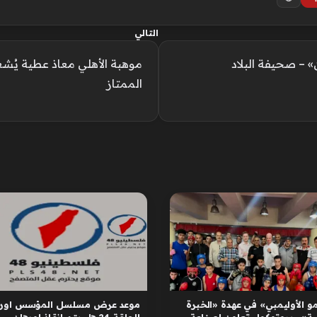
التالي
– صحيفة البلاد
موهبة الأهلي معاذ عطية يُشع
الممتاز
و الأوليمبي» في عهدة «الخبرة
موعد عرض مسلسل المؤسس اوره