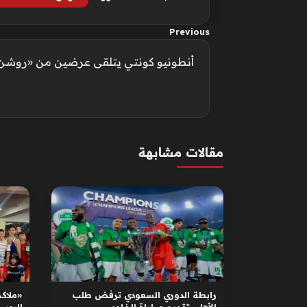
Previous
أنطونيو كونتي يتلقى عرضين من «روشن» 
مقالات مشابهة
رابطة الدوري السعودي ترفض طلب
«ملاكم