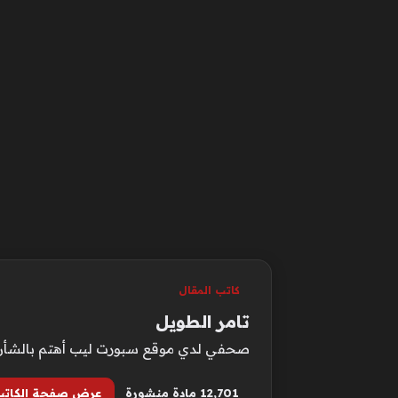
كاتب المقال
تامر الطويل
صحفي لدي موقع سبورت ليب أهتم بالشأن الع
12٬701 مادة منشورة
عرض صفحة الكاتب