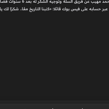
ق السلة وتوجيه الشكر له بعد 6 سنوات قضاها داخل جدران الفريق.
بر حسابه على فيس بوك قائلا: «كتبنا التاريخ معًا.. شكرًا لك يا