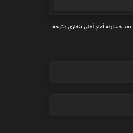
لكرة السلة بالنادي الأهلي على المركز الرابع في بطولة الدوري الأفريقي BAL وذلك بعد خسارته أمام أهلي بنغازي بنتيجة