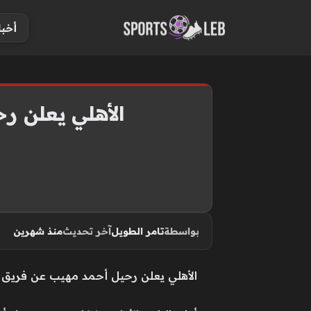
S
أخبا
k
i
p
t
o
الأهلي يعلن رح
c
o
n
t
e
n
بواسطة
تامر الطويل
آخر تحديث
منذ شهرين
t
الأهلي يعلن رحيل أحمد مهيب عن فريق الس