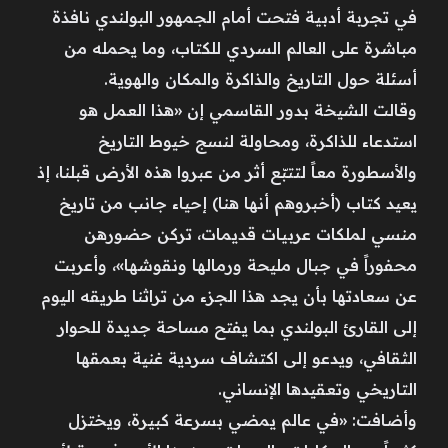
في تجربة أدبية فتحت أمام الجمهور البولندي نافذة
مباشرة على العالم السردي للكتاب، وما يحمله من
أسئلة حول التاريخ والذاكرة والمكان والهوية.
وقالت الشيخة بدور القاسمي إن «هذا العمل هو
استدعاء للذاكرة، ومحاولة لنسج خيوط التاريخ
والأسطورة معاً لتتبّع أثر من عبروا هذه الأرض قبلنا، إذ
يعيد كتاب (أخبروهم أنها هنا) إحياء جانب من تاريخ
منسي لملكات عربيات قديمات، تركن حضورهن
محفوراً في جبال مليحة ورمالها ونقوشها»، وأعربت
عن سعادتها بأن يجد هذا الجزء من تراثنا طريقه اليوم
إلى القارئ البولندي بما يفتح مساحة جديدة للحوار
الثقافي، ويدعو إلى اكتشاف سردية غنية بعمقها
التاريخي وتعقيدها الإنساني.
وأضافت: «في عالم يمضي بسرعة كبيرة، ويختزل