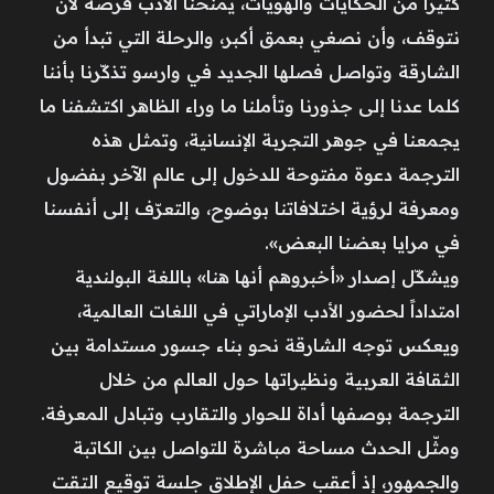
كثيراً من الحكايات والهويات، يمنحنا الأدب فرصة لأن
نتوقف، وأن نصغي بعمق أكبر، والرحلة التي تبدأ من
الشارقة وتواصل فصلها الجديد في وارسو تذكّرنا بأننا
كلما عدنا إلى جذورنا وتأملنا ما وراء الظاهر اكتشفنا ما
يجمعنا في جوهر التجربة الإنسانية، وتمثل هذه
الترجمة دعوة مفتوحة للدخول إلى عالم الآخر بفضول
ومعرفة لرؤية اختلافاتنا بوضوح، والتعرّف إلى أنفسنا
في مرايا بعضنا البعض».
ويشكّل إصدار «أخبروهم أنها هنا» باللغة البولندية
امتداداً لحضور الأدب الإماراتي في اللغات العالمية،
ويعكس توجه الشارقة نحو بناء جسور مستدامة بين
الثقافة العربية ونظيراتها حول العالم من خلال
الترجمة بوصفها أداة للحوار والتقارب وتبادل المعرفة.
ومثّل الحدث مساحة مباشرة للتواصل بين الكاتبة
والجمهور، إذ أعقب حفل الإطلاق جلسة توقيع التقت