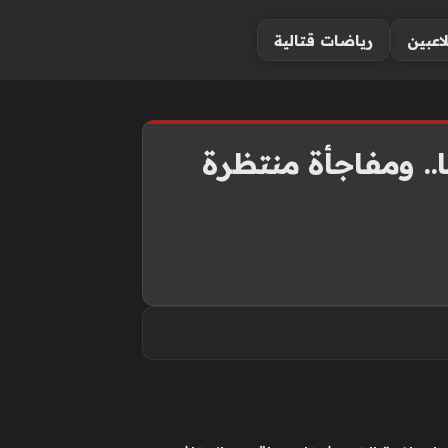
لاعبين
رياضات قتالية
.. ومفاجأة منتظرة