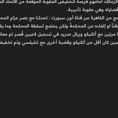
زمالك أمامهم فرصة لتخفيض العقوبة الموقعة من الاتحاد الدول
ضاياه وهي عقوبة تأديبية.
ج من القاهرة عبر قناة أون سبورت : تحدثنا مع نصر عزام المحا
موقتاً او إلغاءه من المحكمةً ولكن يخضع لسلطة المحكمة وما ي
ا مرتين مع أتلتيكو وريال مدريد في تسجيل لاعبين قُصر تم معا
لاعبين كان أقل من أتلتيكو وقضية أخرى مع تشيلسي وتم تخفيض 