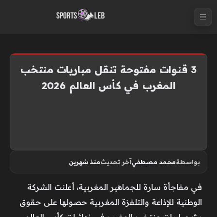
S
k
i
p
t
3 قنوات مفتوحة تنقل مباريات منتخب
o
المغرب في كأس العالم 2026
c
o
n
t
e
n
بواسطة
محمد مصطفي
آخر تحديث
منذ شهرين
t
في مفاجأة سارة للجماهير المغربية، أعلنت الشركة
الوطنية للإذاعة والتلفزة المغربية حصولها على حقوق
بث مباريات منتخب المغرب في نهائيات كأس العالم.