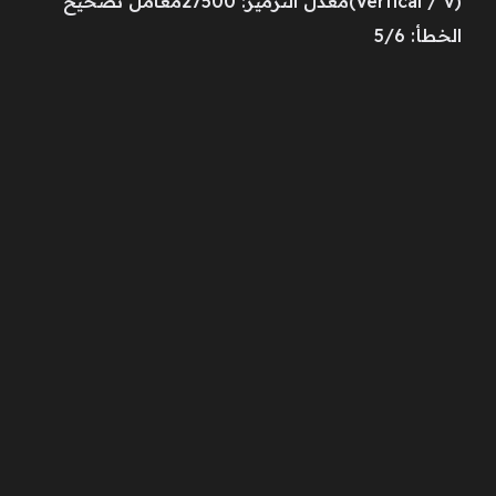
(Vertical / V)معدل الترميز: 27500معامل تصحيح
الخطأ: 5/6