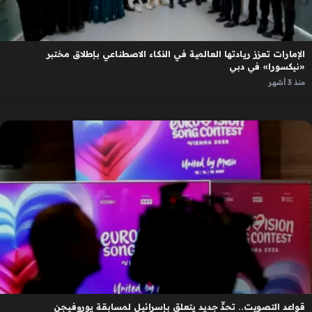
الإمارات تعزز ريادتها العالمية في الذكاء الاصطناعي بإطلاق مختبر
«نيكسورا» في دبي
منذ 3 أشهر
قواعد التصويت.. تحدٍّ جديد يتعلق بإسرائيل لمسابقة يوروفيجن