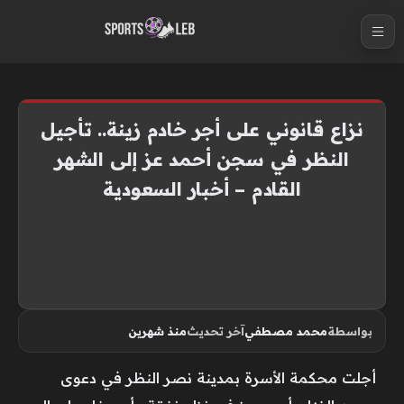
S
k
i
p
t
نزاع قانوني على أجر خادم زينة.. تأجيل
o
النظر في سجن أحمد عز إلى الشهر
c
القادم – أخبار السعودية
o
n
t
e
n
t
بواسطة
محمد مصطفي
آخر تحديث
منذ شهرين
أجلت محكمة الأسرة بمدينة نصر النظر في دعوى