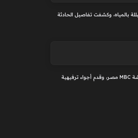
لة بالمياه، وكشفت تفاصيل الحادثة
يذكر أن فيفي عبده شاركت في موسم رمضان الماضي من خلال برنامج «ألف ليلة» الذي عرض على شاشة MBC مصر، وقدم أجواء ترفيهية