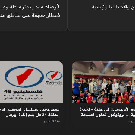
سل أورهان والأحداث الرئيسية
الأرصاد: سحب متوسطة وعالي
لأمطار خفيفة على مناطق مت
و الأوليمبي» في عهدة «الخبرة
موعد عرض مسلسل المؤسس اوره
ية».. بروتوكول تعاون لصناعة
الحلقة 24 هل يتم إنقاذ اورهان
ل
واسبورجا
منذ 3 أشهر