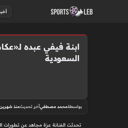
S
أخبا
k
i
p
t
o
ابنة فيفي عبده لـ«عكاظ
c
السعودية
o
n
t
e
n
t
بواسطة
محمد مصطفي
آخر تحديث
منذ شهرين
تحدثت الفنانة عزة مجاهد عن تطورات الح