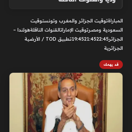
المباراةتوقيت الجزائر والمغرب وتونستوقيت
السعودية ومصرتوقيت الإماراتالقنوات الناقلةهولندا –
الجزائر19:4521:4522:45تطبيق TOD / الأرضية
الجزائرية
قد يهمك