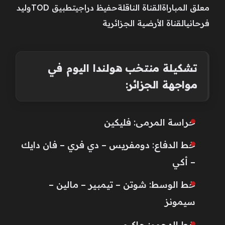
معلق المباراةالقناة الناقلةحفيظ دراجيتطبيق TODوليد
فرحانيالقناة الأرضية الجزائرية
تشكيلة منتخب هولندا اليوم في
مواجهة الجزائر:
حراسة المرمى: فليكين
خط الدفاع: دومفريس – دي فري – فان دايك
– أكي
خط الوسط: شوتن – تيمبير – مالين –
سيمونز
خط الهجوم: جاكبو