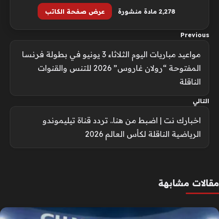
2٬278 مادة منشورة
عرض صفحة الكاتب
Previous
مواعيد مباريات اليوم الثلاثاء 3 يونيو في بطولة فرنسا
المفتوحة “رولان غاروس” 2026 للتنس والقنوات
الناقلة
التالي
اخبارك نت | اضبط من هنا.. تردد قناة تيليموندو
الرياضية الناقلة لكأس العالم 2026
مقالات مشابهة