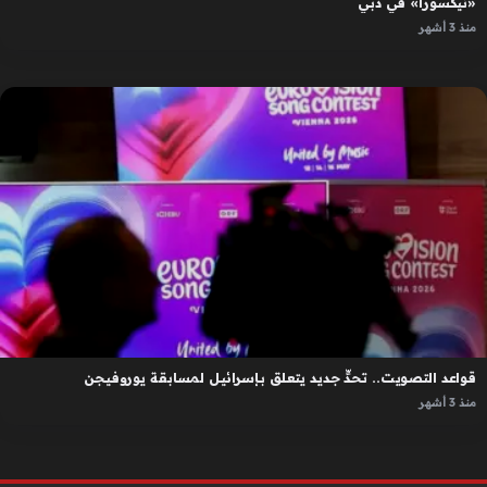
«نيكسورا» في دبي
منذ 3 أشهر
قواعد التصويت.. تحدٍّ جديد يتعلق بإسرائيل لمسابقة يوروفيجن
منذ 3 أشهر