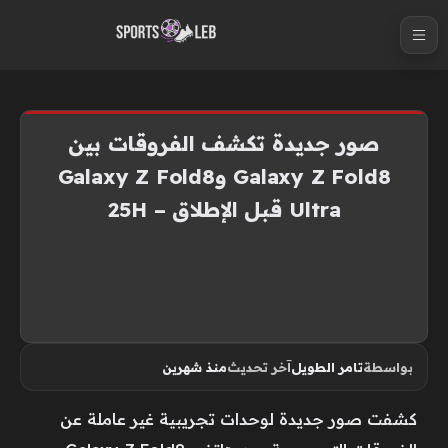
S
k
i
p
t
صور جديدة تكشف الفروقات بين
o
Galaxy Z Fold8 وGalaxy Z Fold8
c
Ultra قبل الإطلاق – 25H
o
n
t
e
n
t
بواسطة
تامر الطويل
آخر تحديث
منذ شهرين
كشفت صور جديدة لوحدات تجريبية غير عاملة عن