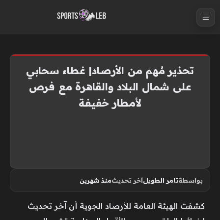
S
k
i
p
t
تحذير مُهم من الأرصاد| غطاء سحابي
o
على شمال البلاد والقاهرة مع فرص
c
لأمطار خفيفة
o
n
t
e
n
t
بواسطة
تامر الطويل
آخر تحديث
منذ شهرين
كشفت الهيئة العامة للأرصاد الجوية أن آخر تحديث