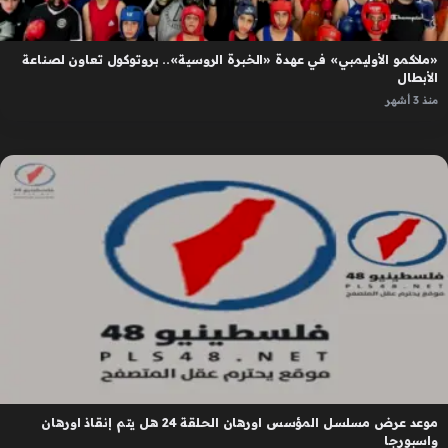
«ملاكمو الأوليمبي» في عهدة «الخبرة الروسية».. بروتوكول تعاون لصناعة
الأبطال
منذ 3 أشهر
موعد عرض مسلسل المؤسس اورهان الحلقة 24 هل يتم إنقاذ اورهان
واسبورجا