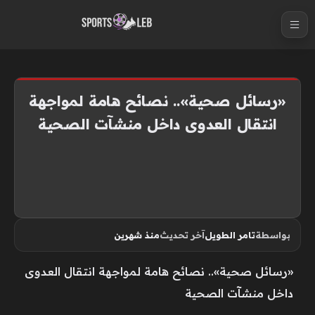
S
k
i
p
t
«رسائل صحية».. نصائح هامة لمواجهة
o
انتقال العدوى داخل منشآت الصحية
c
o
n
t
e
n
بواسطة
تامر الطويل
آخر تحديث
منذ شهرين
t
«رسائل صحية».. نصائح هامة لمواجهة انتقال العدوى
داخل منشآت الصحية