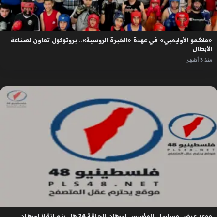
«ملاكمو الأوليمبي» في عهدة «الخبرة الروسية».. بروتوكول تعاون لصناعة
الأبطال
منذ 3 أشهر
موعد عرض مسلسل المؤسس اورهان الحلقة 24 هل يتم إنقاذ اورهان