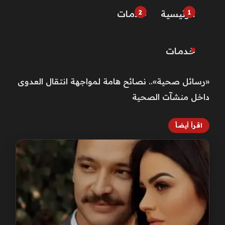
الرئيسية
خـدمـات
خـدمـات
«رسائل صحية».. نصائح هامة لمواجهة انتقال العدوى
داخل منشآت الصحية
اقرأ أيضاً