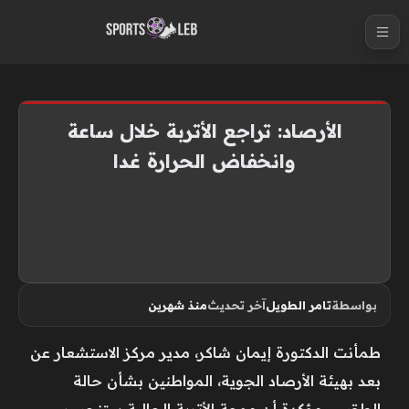
S
k
i
p
t
الأرصاد: تراجع الأتربة خلال ساعة
o
وانخفاض الحرارة غدا
c
o
n
t
e
n
بواسطة
تامر الطويل
آخر تحديث
منذ شهرين
t
طمأنت الدكتورة إيمان شاكر، مدير مركز الاستشعار عن
بعد بهيئة الأرصاد الجوية، المواطنين بشأن حالة
الطقس، مؤكدة أن موجة الأتربة الحالية ستنحسر