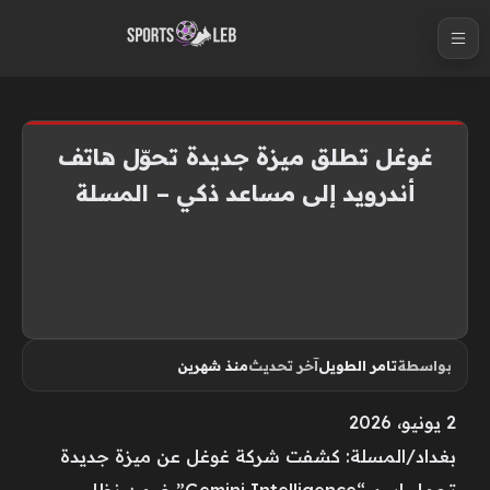
S
k
i
p
t
غوغل تطلق ميزة جديدة تحوّل هاتف
o
أندرويد إلى مساعد ذكي – المسلة
c
o
n
t
e
n
بواسطة
تامر الطويل
آخر تحديث
منذ شهرين
t
2 يونيو، 2026
بغداد/المسلة: كشفت شركة غوغل عن ميزة جديدة
تحمل اسم “Gemini Intelligence” ضمن نظام