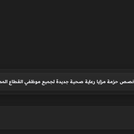
 يخصص حزمة مزايا رعاية صحية جديدة لجميع موظفي القطاع الم