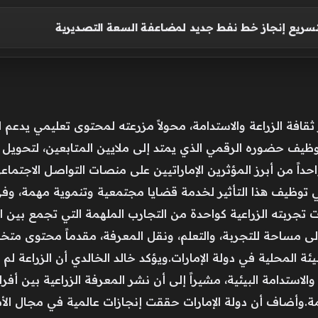
بتسريع إنجاز خط نفط جديد لمضاعفة السعة التصديرية
قافة الزراعة والاستدامة، محولاً مزرعته لمحتوى تعليمي يدعم ال
 توظيف حضوره الرقمي الذي يمتد إلى ملايين المتابعين، لتحويل 
واحداً من أبرز المؤثرين الإماراتيين على منصات التواصل الاجتم
 توظيف هذا التأثير لخدمة قضايا مجتمعية وتنموية مهمة، وفي م
زت تجربته الزراعية كواحدة من التجارب الملهمة التي تجمع بي
ى مساحة للتجربة، والتعلم، ونقل المعرفة، مقدماً محتوى متخ
ة المحلية في دولة الإمارات.ويؤكد خالد الخالدي أن الزراعة لم 
استدامة البيئية، مشيراً إلى أن نشر المعرفة الزراعية بين أفرا
.وأضاف أن دولة الإمارات حققت إنجازات عالمية في مجال الأمن ال