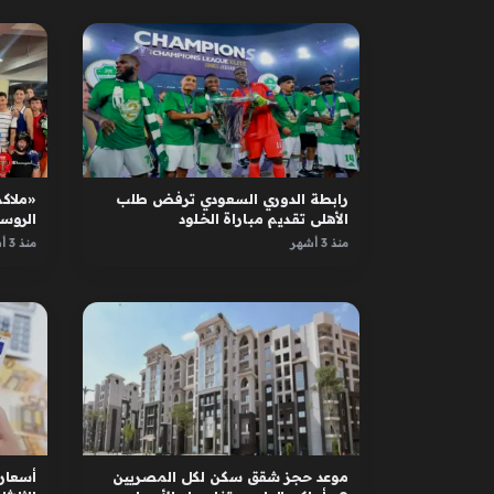
رابطة الدوري السعودي ترفض طلب
«ملاكم
الأهلي تقديم مباراة الخلود
الروس
الأبطا
منذ 3 أشهر
منذ 3 أشهر
موعد حجز شقق سكن لكل المصريين
أسعار 