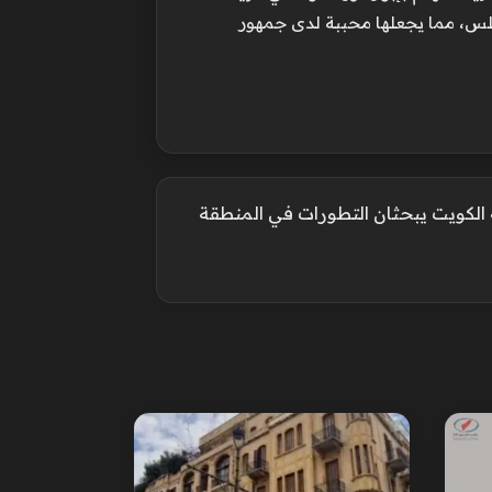
لس، مما يجعلها محببة لدى جمهور
ة الكويت يبحثان التطورات في المنطقة