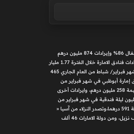
بلغ عدد نزلاء فنادق أبوظبي خلال شهري يناير وفبراير من العام الجاري مليون نزيل، بينما بلغ إجمالي إيرادات فنادق الامارة خلال الفترة 1.77 مليار
درهم.وبحسب بيانات دائرة الثقافة والسياحة، ومركز الإحصاء- أبوظبي، بلغ عدد نزلاء فنادق أبوظبي في شهر فبراير/ شباط من العام الجاري 465
بنسبة 86%. وبلغ إجمالي ايرادات فنادق إمارة أبوظبي في شهر فبراير من
العام الجاري 874 مليون درهم، منها إيرادات الغرف بقيمة 562 مليون درهم، وايرادات الطعام والشراب بقيمة 258 مليون درهم، وايرادات أخرى
 مليون درهم.وبلغ متوسط مدة إقامة النزلاء في فنادق أبوظبي 3 ليال، وقضى النزلاء عدد 1.39 مليون ليلة فندقية في شهر فبراير من
العام الجاري.كما بلغ معدل ايراد الغرف الفندقية 685 درهما، بينما بلغ معدل ايراد الغرف الفندقية المتاحة 591 درهما،وتصدر النزلاء من آسيا «
ماعدا الدول العربية» القائمة من حيث الجنسية بعدد 181 ألف نزيل، تلاهم النزلاء من أوروبا بعدد 143 ألف نزيل، ومن دولة الامارات 46 ألف