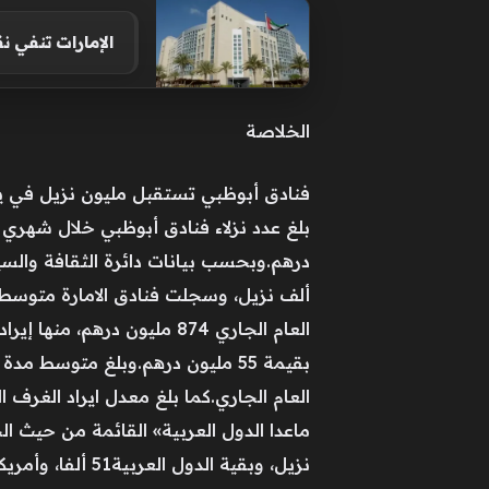
الإمارات تنفي ن
الخلاصة
فنادق أبوظبي تستقبل مليون نزيل في يناير وفبراير بإيرادات 1.77 مليار درهم؛ فبراير 465
نزيل، وبقية الدول العربية51 ألفا، وأمريكا الشمالية والجنوبية 30 ألف نزيل.