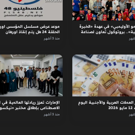
و الأوليمبي» في عهدة «الخبرة
موعد عرض مسلسل المؤسس اوره
ية».. بروتوكول تعاون لصناعة
الحلقة 24 هل يتم إنقاذ اورهان
ل
واسبورجا
منذ 3 أشهر
العملات العربية والأجنبية اليوم
الإمارات تعزز ريادتها العالمية في ا
2026
الاصطناعي بإطلاق مختبر «نيكسور
في دبي
منذ 3 أشهر