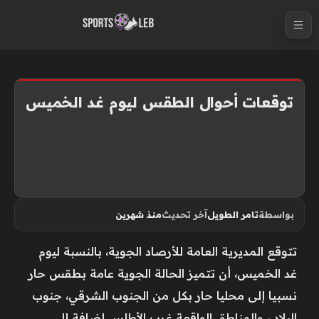
S
k
i
p
t
توقعات أحوال الطقس ليوم غد الخميس
o
c
o
n
t
e
بواسطة
تامر الطويل
آخر تحديث
منذ شهرين
n
t
تتوقع المديرية العامة للأرصاد الجوية، بالنسبة ليوم
غد الخميس، أن تتميز الحالة الجوية عامة بطقس حار
نسبيا إلى محليا حار بكل من الجنوب الشرقي، جنوب
البلاد ، والمناطق الواقعة غرب الأطلس إضافة إلى