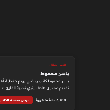
كاتب المقال
ياسر محفوظ
ياسر محفوظ كاتب رياضي يهتم بتغطية أهم ا
تقديم محتوى هادف يثري تجربة القارئ. عبر م
3٬700 مادة منشورة
عرض صفحة الكاتب