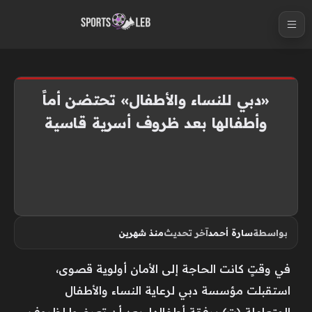
S
k
i
p
t
«دبي للنساء والأطفال» تحتضن أماً
o
وأطفالها بعد ظروف أسرية قاسية
c
o
n
t
e
n
بواسطة
سارة أحمد
آخر تحديث
منذ شهرين
t
في وقتٍ كانت الحاجة إلى الأمان أولوية قصوى،
استقبلت مؤسسة دبي لرعاية النساء والأطفال
المتعاملة (ت) برفقة أطفالها، بعد أن تعرضوا لظروف