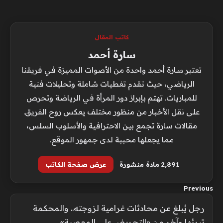
كاتب المقال
سارة أحمد
تعتبر سارة أحمد واحدة من الأصوات المميزة في فريقنا
الرياضي، حيث تقدم تغطيات شاملة وتحليلات فنية
للمباريات. تهتم بإبراز دور المرأة في الرياضة وتحرص
على نقل الأخبار من منظور مختلف يعكس روح الفريق.
مقالات سارة تجمع بين الاحترافية والأسلوب السلس،
مما يجعلها محببة لدى جمهور الموقع.
2٬891 مادة منشورة
عرض صفحة الكاتب
Previous
رجل يُبلغ عن محادثات غرامية لزوجته.. والمحكمة
تبرئها وآخر من «التحريض على المعصية»