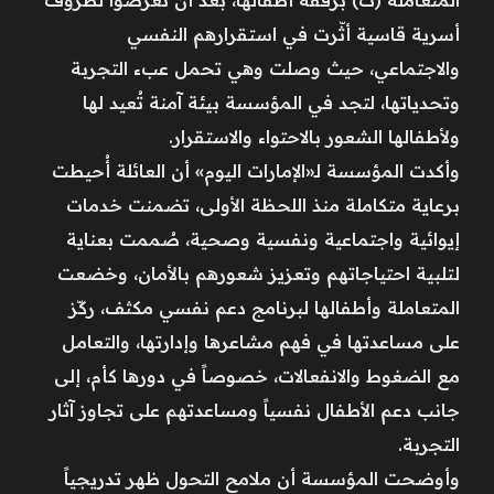
أسرية قاسية أثّرت في استقرارهم النفسي
والاجتماعي، حيث وصلت وهي تحمل عبء التجربة
وتحدياتها، لتجد في المؤسسة بيئة آمنة تُعيد لها
ولأطفالها الشعور بالاحتواء والاستقرار.
وأكدت المؤسسة لـ«الإمارات اليوم» أن العائلة أُحيطت
برعاية متكاملة منذ اللحظة الأولى، تضمنت خدمات
إيوائية واجتماعية ونفسية وصحية، صُممت بعناية
لتلبية احتياجاتهم وتعزيز شعورهم بالأمان، وخضعت
المتعاملة وأطفالها لبرنامج دعم نفسي مكثف، ركّز
على مساعدتها في فهم مشاعرها وإدارتها، والتعامل
مع الضغوط والانفعالات، خصوصاً في دورها كأم، إلى
جانب دعم الأطفال نفسياً ومساعدتهم على تجاوز آثار
التجربة.
وأوضحت المؤسسة أن ملامح التحول ظهر تدريجياً