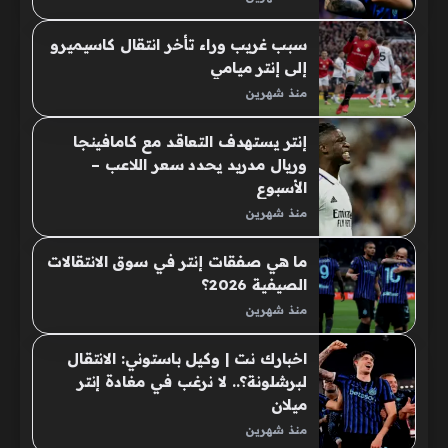
سبب غريب وراء تأخر انتقال كاسيميرو
إلى إنتر ميامي
منذ شهرين
إنتر يستهدف التعاقد مع كامافينجا
وريال مدريد يحدد سعر اللاعب –
الأسبوع
منذ شهرين
ما هي صفقات إنتر في سوق الانتقالات
الصيفية 2026؟
منذ شهرين
اخبارك نت | وكيل باستوني: الانتقال
لبرشلونة؟.. لا نرغب في مغادة إنتر
ميلان
منذ شهرين