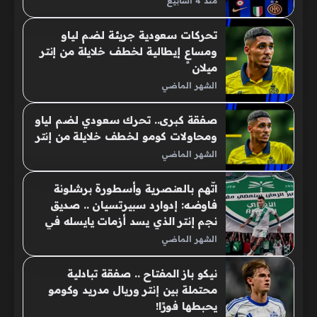
منذ 4 أسابيع
تحركات سعودية جريئة لضم لياو
ومساعٍ إيطالية لخطف خلايلة من إنتر
ميلان
الشهر الماضي
صفقة كبرى.. تحرك سعودي لضم لياو
ومحاولات كومو لخطف خلايلة من إنتر
الشهر الماضي
اتّهم بالعنصرية وأسطورة برشلونة
فاوضه: إدوارد سبيرتسيان .. صديق
نجم إنتر الذي يسد أزمات يايسله في
الأهلي!
الشهر الماضي
نيكو باز المفتاح .. صفقة تبادلية
محتملة بين إنتر وريال مدريد وكومو
يحبطها فورًا!