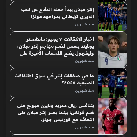
إنتر ميلان يبدأ حملة الدفاع عن لقب
الدوري الإيطالي بمواجهة مونزا
منذ شهرين
أخبار الانتقالات 9 يونيو: مانشستر
يونايتد يسعى لضم مهاجم إنتر ميلان،
وليفربول يضع اللمسات الأخيرة على
بديل كوناتي.
منذ شهرين
ما هي صفقات إنتر في سوق الانتقالات
الصيفية 2026؟
منذ شهرين
يتنافس ريال مدريد وبايرن ميونخ على
ضم كوناتي؛ بينما يصر إنتر ميلان على
التعاقد مع كورتيس جونز.
منذ شهرين