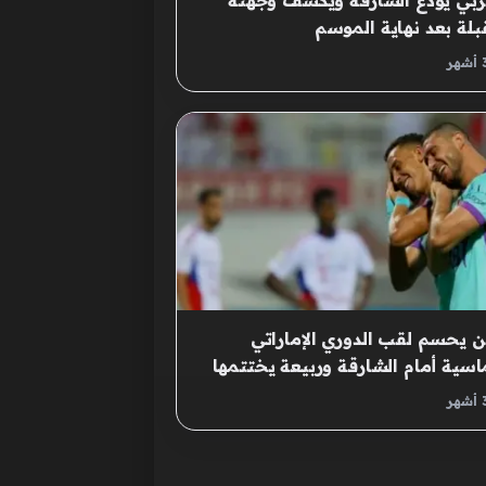
ربي يودّع الشارقة ويكشف وجهته
بلة بعد نهاية الموسم
ن يحسم لقب الدوري الإماراتي
سية أمام الشارقة وربيعة يختتمها
ف