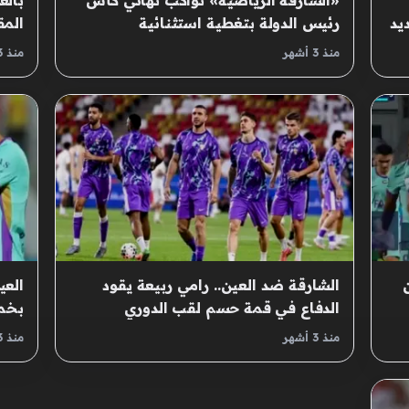
«الشارقة الرياضية» تواكب نهائي كأس
بالع
يد
رئيس الدولة بتغطية استثنائية
المق
منذ 3 أشهر
منذ 3 أشهر
الشارقة ضد العين.. رامي ربيعة يقود
العي
الدفاع في قمة حسم لقب الدوري
بخما
الإماراتي
بهد
منذ 3 أشهر
منذ 3 أشهر