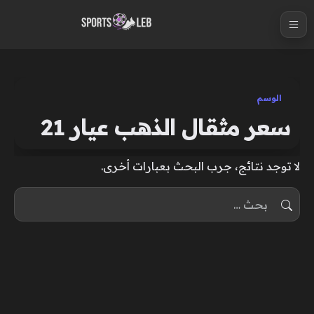
S
k
i
p
t
الوسم
o
سعر مثقال الذهب عيار 21
c
o
لا توجد نتائج، جرب البحث بعبارات أخرى.
n
t
البحث عن:
e
n
t