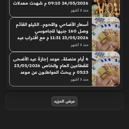
24/05/2026 09:10 م شهدت معدلات
البحث خلال الأيام الماضية ارتفاعا
منذ 3 أشهر
ملحوظا حول أفضل أماكن الخروج
الاقتصادية في القاهرة، بالتزامن مع
أسعار الأضاحي واللحوم.. الكيلو القائم
تفضيل آلاف الأسر
وصل 160 جنيها للجاموسي
23/05/2026 11:31 م مع اقتراب عيد
الأضحى المبارك، يزداد اهتمام
منذ 3 أشهر
المواطنين بمتابعة أسعار اللحوم
والمواشي والأضاحي، استعدادا لموسم
6 أيام متصلة.. موعد إجازة عيد الأضحى
العيد وشراء احتياجاتهم من اللحوم
للقطاعين العام والخاص 23/05/2026
الحمراء والأضاحي
05:23 م يبحث المواطنون عن موعد
إجازة عيد الأضحى 2026 للقطاعين
منذ 3 أشهر
العام والخاص، بالتزامن مع اقتراب
العيد واهتمام الكثيرين بمعرفة عدد أيام
الإجازة الرسمية
صفحات:
عرض المزيد