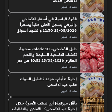
الأضحى 2026
منذ 3 أشهر
قفزة قياسية في أسعار الأضاحي..
والبرقي يسجل الأعلى طلباً وسعراً
25/05/2026 12:30 م تشهد أسواق
الماشية واللحوم القائمة (القايم) حركة
منذ 3 أشهر
غير اعتيادية تزامنت مع قفزة ..
دليل المُضحي.. 10 علامات سحرية
تكشف الأضحية السليمة واللحم
الطازج 25/05/2026 10:51 ص مع
بدء العد التنازلي لحلول عيد الأضحى
منذ 3 أشهر
المبارك، يزداد إقبال المواطنين على
أسواق الماشية وشوادر بيع الأضاحي،
إجازة 6 أيام.. موعد تشغيل البنوك
ومحلات الجزارة لشراء اللحوم…
عقب عيد الأضحى
منذ 3 أشهر
بأقل ميزانية| أين تذهب الأسرة خلال
إجازة عيد الأضحى؟.. الأماكن والتكاليف