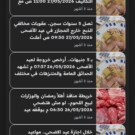
التكاليف 27/05/2026 11:00 ص ​مع
بهجة عيد الأضحى المبارك، تبحث
منذ 3 أشهر
العائلات والشباب عن وجهات مميزة
لقضاء أوقات ممتعة دون تكبد
تصل 5 سنوات سجن.. عقوبات مخالفي
ميزانيات ضخمة أو مواجهة تعقيدات
الذبح خارج المجازر في عيد الأضحى
في المواصلات..
27/05/2026 09:30 ص أعلنت
الأجهزة المحلية عن تطبيق حزمة من
منذ 3 أشهر
العقوبات الصارمة والرادعة بحق
المخالفين الذين يقومون بـ ذبح
بـ 5 جنيهات.. أرخص خروجة لعيد
الأضاحي خارج المجازر الحكومية
الأضحى 26/05/2026 07:37 م تشهد
المعتمدة..
الحدائق العامة والمتنزهات في مختلف
المحافظات إقبالا متزايدا من
منذ 3 أشهر
المواطنين مع اقتراب عيد الأضحى
المبارك
خريطة منافذ أهلاً رمضان والوزارات
لبيع اللحوم.. لو مش هتضحي
26/05/2026 06:30 م بوقفه عيد
الأضحى المبارك، يحرص المواطنون
منذ 3 أشهر
على متابعة أسعار اللحوم، استعدادا
لشراء احتياجاتهم من اللحوم، وسط
خلال اجازة عيد الاضحي.. مواعيد