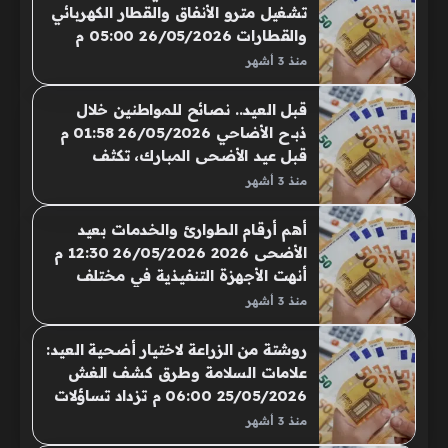
تنوع كبير في الأسعار بين المنافذ
تشغيل مترو الأنفاق والقطار الكهربائي
الحكومية ومحال
والقطارات 26/05/2026 05:00 م
يبحث المواطنون عن مواعيد تشغيل
منذ 3 أشهر
مترو الأنفاق والقطار الكهربائي الخفيف
والقطارات خلال إجازة عيد الأضحى
قبل العيد.. نصائح للمواطنين خلال
المبارك 2026.
ذبـ.ح الأضاحي 26/05/2026 01:58 م
قبل عيد الأضحى المبارك، تكثف
الجهات الحكومية استعداداتها لضمان
منذ 3 أشهر
تنظيم ذبـ.ح الأضاحي بصورة آمنة
وصحية، من خلال تعزيز الرقابة
أهم أرقام الطوارئ والخدمات بعيد
البيطرية والتموينية، ورفع درجة
الأضحى 2026 26/05/2026 12:30 م
الجاهزية بالمجازر والأسواق.
أنهت الأجهزة التنفيذية في مختلف
المحافظات استعداداتها المكثفة
منذ 3 أشهر
لاستقبال عيد الأضحى المبارك، من
خلال رفع درجة الاستعداد القصوى
روشتة من الزراعة لاختيار أضحية العيد:
بجميع القطاعات الخدمية.
علامات السلامة وطرق كشف الغش
25/05/2026 06:00 م تزداد تساؤلات
المواطنين حول الطرق السليمة لاختيار
منذ 3 أشهر
الأضحية وضمان سلامتها الصحية..