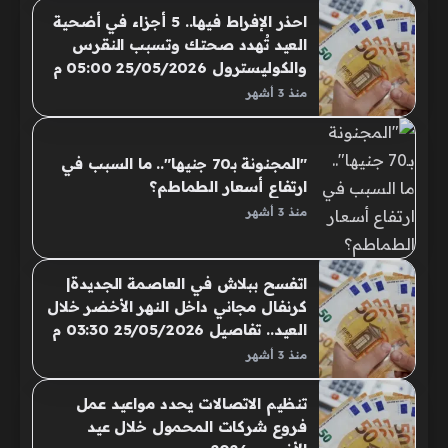
احذر الإفراط فيها.. 5 أجزاء في أضحية
العيد تُهدد صحتك وتسبب النقرس
والكوليسترول 25/05/2026 05:00 م
تُشكل حلويات الأضحية و"فواكه
منذ 3 أشهر
اللحوم" طبقاً رئيسياً على المائدة
المصرية والعربية طوال أيام عيد
الأضحى المبارك..
"المجنونة بـ70 جنيها".. ما السبب في
ارتفاع أسعار الطماطم؟
منذ 3 أشهر
اتفسح ببلاش في العاصمة الجديدة|
كرنفال مجاني داخل النهر الأخضر خلال
العيد.. تفاصيل 25/05/2026 03:30 م
أعلنت شركة العاصمة الإدارية للتنمية
منذ 3 أشهر
العمرانية عن تنظيم فعاليات "كرنفال
العيد"..
تنظيم الاتصالات يحدد مواعيد عمل
فروع شركات المحمول خلال عيد