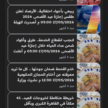
للعام الثالث على التوالي…
ربيعي بأجواء احتفالية.. الأرصاد تعلن
طقس إجازة عيد الأضحى 2026
27/05/2026 05:00 م أصدرت الهيئة
العامة للأرصاد الجوية بيانًا تفصيليًا
منذ 3 أشهر
حول حالة الطقس المتوقعة خلال
فترة إجازة عيد الأضحى المبارك..
لتجنب انقطاع الخدمة.. طرق وأكواد
شحن عداد المياه خلال إجازة عيد
الأضحى 27/05/2026 03:30 م أعلنت
الشركة القابضة لمياه الشرب والصرف
منذ 3 أشهر
الصحي عن استمرار عمل مراكز شحن
العدادات..
ختم اللحمة ضمان جودتها .. كل ما تريد
معرفته عن أختام المجازر الحكومية
27/05/2026 12:30 م نشرت وزارة
الصحة والسكان التوعية بأهمية الأختام
منذ 3 أشهر
الرسمية للمجازر..
خريطة متكاملة لخروجات العيد.. 41
مكاناً في القاهرة الكبرى وبأقل