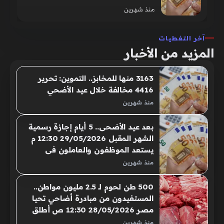
09:30 ص أصدر مجلس الوزراء قراراً
منذ شهرين
رسمياً بمد إجازة عيد الأضحى
المبارك لمدة يومين إضافيين هما
آخر التغطيات
أمس السبت واليوم الأحد…
المزيد من الأخبار
3163 منها للمخابز.. التموين: تحرير
4416 مخالفة خلال عيد الأضحي
منذ شهرين
بعد عيد الأضحى.. 5 أيام إجازة رسمية
الشهر المقبل 29/05/2026 12:30 م
يستعد الموظفون والعاملون فى
مختلف القطاعات للعودة إلى أعمالهم
منذ شهرين
عقب انتهاء إجازة عيد الأضحى المبارك،
والتى تستمر حتى يوم الأحد المقبل،
500 طن لحوم لـ 2.5 مليون مواطن..
وفقًا للجدول الرسمى
المستفيدون من مبادرة أضاحي تحيا
مصر 28/05/2026 12:30 ص أطلق
صندوق تحيا مصر مبادرة "أضاحي"
منذ شهرين