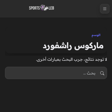
S
k
i
p
t
الوسم
o
ماركوس راشفورد
c
o
لا توجد نتائج، جرب البحث بعبارات أخرى.
n
t
البحث عن:
e
n
t