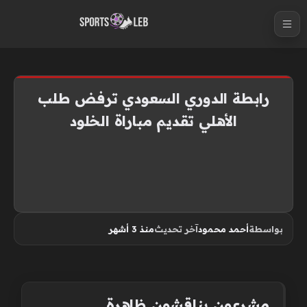
S
k
i
p
t
رابطة الدوري السعودي ترفض طلب
o
الأهلي تقديم مباراة الخلود
c
o
n
t
e
n
بواسطة
أحمد محمود
آخر تحديث
منذ 3 أشهر
t
مشرعون يناقشون ظاهرة