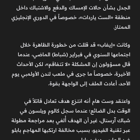
الجدل بشأن حالات الإمساك والدفع والاشتباك داخل
منطقة «الست ياردات»، خصوصاً في الدوري الإنجليزي
الممتاز.
وكانت «إيفاب» قد قللت من خطورة الظاهرة خلال
اجتماعها السنوي في فبراير (شباط) الماضي، عندما
قال مسؤولون إن المشكلة «لا تتفاقم»، لكن الأحداث
الأخيرة، خصوصاً ما جرى في ملعب لندن الأولمبي يوم
الأحد، أعادت الملف إلى الواجهة بقوة.
واعتقد وست هام أنه انتزع هدف تعادل قاتلاً في
الوقت بدل الضائع؛ عندما سجل كالوم ويلسون في
شباك آرسنال، غير أن الهدف أُلغي بعد مراجعة مطولة
عبر تقنية الفيديو، بسبب مخالفة ارتكبها المهاجم بابلو
ضد الحارس ديفيد رايا.