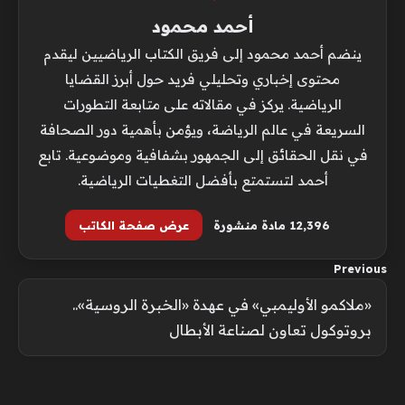
أحمد محمود
ينضم أحمد محمود إلى فريق الكتاب الرياضيين ليقدم
محتوى إخباري وتحليلي فريد حول أبرز القضايا
الرياضية. يركز في مقالاته على متابعة التطورات
السريعة في عالم الرياضة، ويؤمن بأهمية دور الصحافة
في نقل الحقائق إلى الجمهور بشفافية وموضوعية. تابع
أحمد لتستمتع بأفضل التغطيات الرياضية.
12٬396 مادة منشورة
عرض صفحة الكاتب
Previous
«ملاكمو الأوليمبي» في عهدة «الخبرة الروسية»..
بروتوكول تعاون لصناعة الأبطال