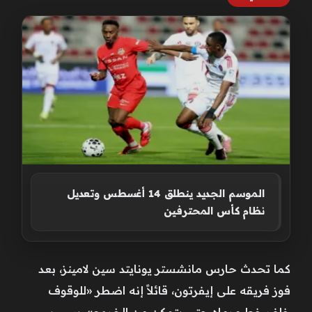
الموسم الجديد ينطلق 14 أغسطس وتعديل
نظام كأس المحترفين
كما تحدث حارس مانشستر يونايتد سين لامينز، بعد
فوز فريقه على إيفرتون، قائلاً إنه اضطر «للوقوف
خلف خط مرماه حتى يتمكن من الخروج»، بسبب