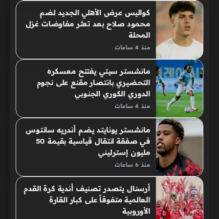
كواليس عرض الأهلي الجديد لضم
محمود صلاح بعد تعثر مفاوضات غزل
المحلة
منذ 4 ساعات
مانشستر سيتي يفتتح معسكره
التحضيري بانتصار مقنع على نجوم
الدوري الكوري الجنوبي
منذ 4 ساعات
مانشستر يونايتد يضم أندريه سانتوس
في صفقة انتقال قياسية بقيمة 50
مليون إسترليني
منذ 6 ساعات
أرسنال يتصدر تصنيف أندية كرة القدم
العالمية متفوقاً على كبار القارة
الأوروبية