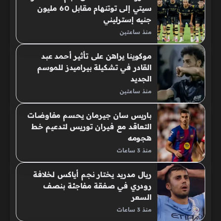
سيتي إلى توتنهام مقابل 60 مليون
جنيه إسترليني
منذ ساعتين
موكوينا يراهن على تأثير أحمد عبد
القادر في تشكيلة بيراميدز للموسم
الجديد
منذ ساعتين
باريس سان جيرمان يحسم مفاوضات
التعاقد مع فيران توريس لتدعيم خط
هجومه
منذ 3 ساعات
ريال مدريد يختار نجم أياكس لخلافة
رودري في صفقة مفاجئة بنصف
السعر
منذ 3 ساعات