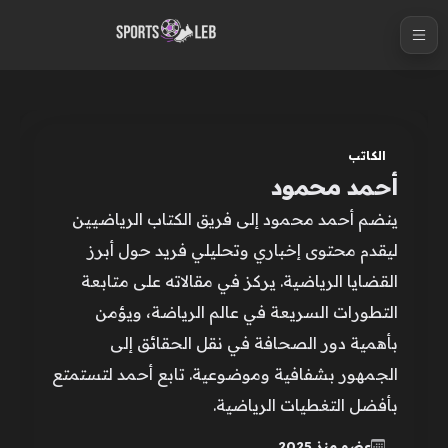
S
k
i
p
t
o
الكاتب
c
أحمد محمود
o
ينضم أحمد محمود إلى فريق الكتاب الرياضيين
n
ليقدم محتوى إخباري وتحليلي فريد حول أبرز
t
القضايا الرياضية. يركز في مقالاته على متابعة
e
التطورات السريعة في عالم الرياضة، ويؤمن
n
بأهمية دور الصحافة في نقل الحقائق إلى
t
الجمهور بشفافية وموضوعية. تابع أحمد لتستمتع
بأفضل التغطيات الرياضية.
عضو منذ 2025