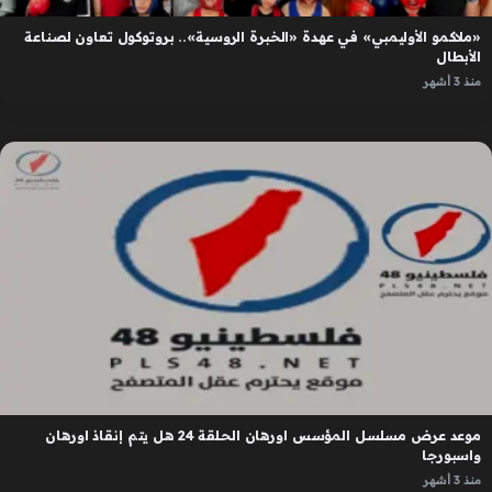
«ملاكمو الأوليمبي» في عهدة «الخبرة الروسية».. بروتوكول تعاون لصناعة
الأبطال
منذ 3 أشهر
موعد عرض مسلسل المؤسس اورهان الحلقة 24 هل يتم إنقاذ اورهان
واسبورجا
منذ 3 أشهر