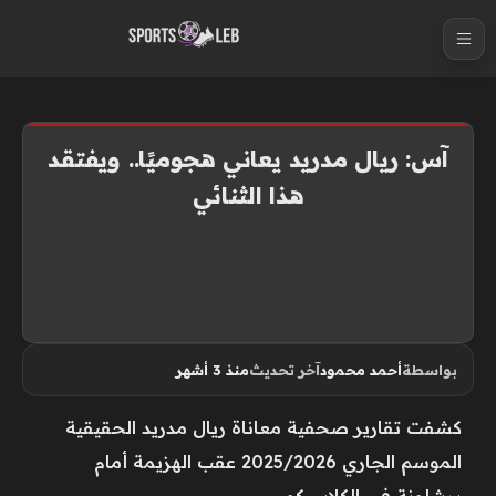
S
k
i
p
t
آس: ريال مدريد يعاني هجوميًا.. ويفتقد
o
هذا الثنائي
c
o
n
t
e
n
بواسطة
أحمد محمود
آخر تحديث
منذ 3 أشهر
t
كشفت تقارير صحفية معاناة ريال مدريد الحقيقية
الموسم الجاري 2025/2026 عقب الهزيمة أمام
برشلونة في الكلاسيكو.