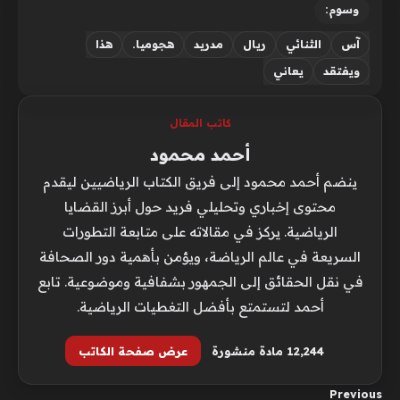
وسوم:
آس
الثنائي
ريال
مدريد
هجوميا.
هذا
ويفتقد
يعاني
كاتب المقال
أحمد محمود
ينضم أحمد محمود إلى فريق الكتاب الرياضيين ليقدم
محتوى إخباري وتحليلي فريد حول أبرز القضايا
الرياضية. يركز في مقالاته على متابعة التطورات
السريعة في عالم الرياضة، ويؤمن بأهمية دور الصحافة
في نقل الحقائق إلى الجمهور بشفافية وموضوعية. تابع
أحمد لتستمتع بأفضل التغطيات الرياضية.
12٬244 مادة منشورة
عرض صفحة الكاتب
Previous