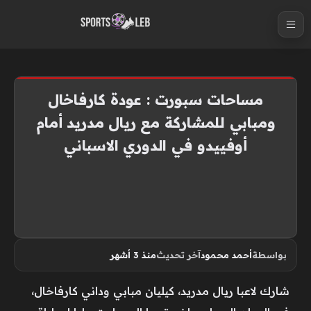
S
k
i
p
t
مساحات سبورت : عودة كارفاخال
o
ومبابي للمشاركة مع ريال مدريد أمام
c
أوفييدو في الدوري الاسباني
o
n
t
e
n
t
بواسطة
أحمد محمود
آخر تحديث
منذ 3 أشهر
شارك لاعبا ريال مدريد، كيليان مبابي وداني كارفاخال،