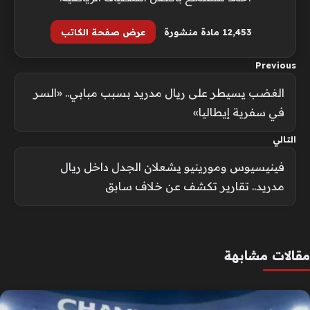
12٬453 مادة منشورة
عرض صفحة الكاتب
Previous
الغضب يسيطر على ريال مدريد بسبب مبابي.. «السر
في سفرية إيطاليا»
التالي
فينيسيوس ومورينيو يشعلان الجدل داخل ريال
مدريد.. تقارير تكشف عن خلاف سابق
مقالات مشابهة