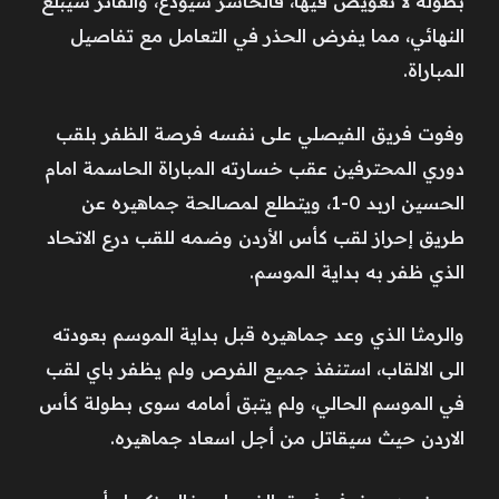
بطولة لا تعويض فيها، فالخاسر سيودع، والفائز سيبلغ
النهائي، مما يفرض الحذر في التعامل مع تفاصيل
المباراة.
وفوت فريق الفيصلي على نفسه فرصة الظفر بلقب
دوري المحترفين عقب خسارته المباراة الحاسمة امام
الحسين اربد 0-1، ويتطلع لمصالحة جماهيره عن
طريق إحراز لقب كأس الأردن وضمه للقب درع الاتحاد
الذي ظفر به بداية الموسم.
والرمثا الذي وعد جماهيره قبل بداية الموسم بعودته
الى الالقاب، استنفذ جميع الفرص ولم يظفر باي لقب
في الموسم الحالي، ولم يتبق أمامه سوى بطولة كأس
الاردن حيث سيقاتل من أجل اسعاد جماهيره.