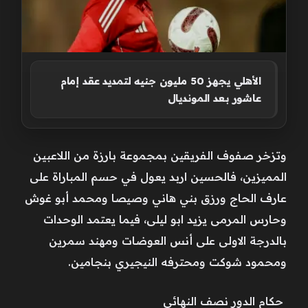
الأهلي يجهز 50 مليون جنيه لتمديد عقد إمام
عاشور بعد المونديال
وتزخر صفوف الفريقين بمجموعة بارزة من اللاعبين
المميزين، فالحسين اربد يعول في حسم المباراة على
عارف الحاج ورزق بني هاني وصيصا ومحمد أبو غوش
وحارس المرمى يزيد ابو ليلى، فيما يعتمد الوحدات
بالدرجة الاولى على أنس العوضات ومهند سمرين
ومحمود شوكت ومحترفه النيجيري بنجامين.
حكام الدور نصف النهائي