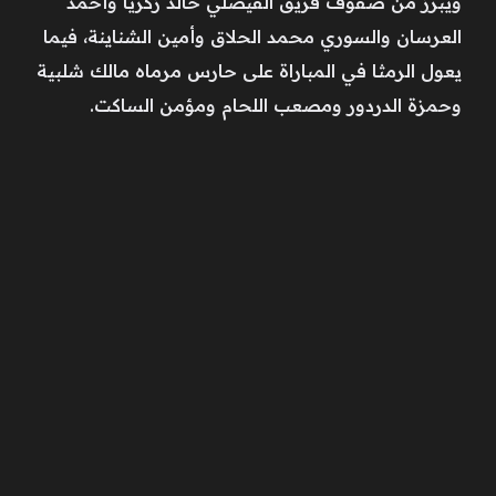
ويبرز من صفوف فريق الفيصلي خالد زكريا وأحمد
العرسان والسوري محمد الحلاق وأمين الشناينة، فيما
يعول الرمثا في المباراة على حارس مرماه مالك شلبية
وحمزة الدردور ومصعب اللحام ومؤمن الساكت.