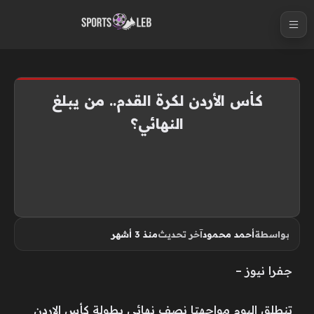
S
k
i
p
t
كأس الأردن لكرة القدم.. من يبلغ
o
النهائي؟
c
o
n
t
e
n
بواسطة
أحمد محمود
آخر تحديث
منذ 3 أشهر
t
جفرا نيوز –
تنطلق اليوم مواجهتا نصف نهائي بطولة كأس الاردن