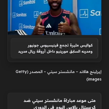
كواليس مثيرة تجمع فينيسيوس جونيور
ومدربه السابق مورينيو داخل أروقة ريال مدريد
إيرلينج هالاند – مانشستر سيتي – المصدر (Getty
images)
متى موعد مباراة مانشستر سيتي ضد
كريستال بالاس اليوم في
الدوري