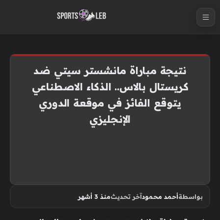
S
k
i
p
t
نتيجة مباراة مانشستر سيتي ضد
o
كريستال بالاس.. الذكاء الاصطناعي
c
يتوقع الفائز في موقعة الدوري
o
n
الإنجليزي
t
e
n
t
بواسطة
أحمد محمود
آخر تحديث
منذ 3 أشهر