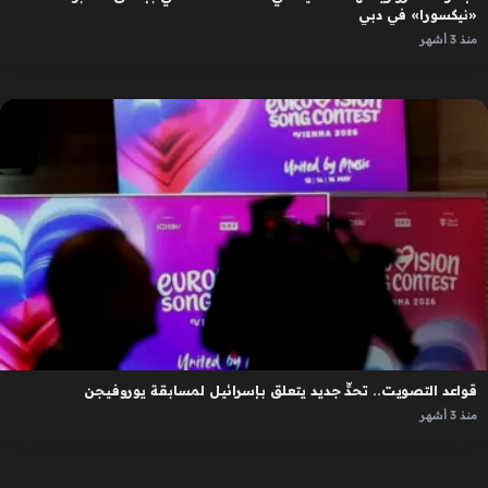
«نيكسورا» في دبي
منذ 3 أشهر
قواعد التصويت.. تحدٍّ جديد يتعلق بإسرائيل لمسابقة يوروفيجن
منذ 3 أشهر