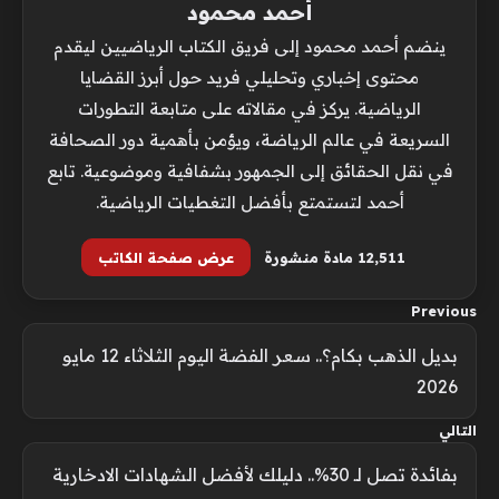
أحمد محمود
ينضم أحمد محمود إلى فريق الكتاب الرياضيين ليقدم
محتوى إخباري وتحليلي فريد حول أبرز القضايا
الرياضية. يركز في مقالاته على متابعة التطورات
السريعة في عالم الرياضة، ويؤمن بأهمية دور الصحافة
في نقل الحقائق إلى الجمهور بشفافية وموضوعية. تابع
أحمد لتستمتع بأفضل التغطيات الرياضية.
12٬511 مادة منشورة
عرض صفحة الكاتب
Previous
بديل الذهب بكام؟.. سعر الفضة اليوم الثلاثاء 12 مايو
2026
التالي
بفائدة تصل لـ 30%.. دليلك لأفضل الشهادات الادخارية