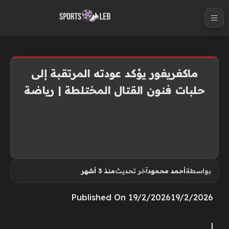
S
k
i
p
t
ماكغريغور يؤكد عودته المرتقبة إلى
o
حلبات فنون القتال المختلطة | رياضة
c
o
n
t
e
n
بواسطة
أحمد محمود
آخر تحديث
منذ 3 أشهر
t
Published On 19/2/202619/2/2026
|