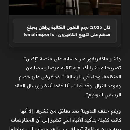
كان 2025: نجم الفنون القتالية يراهن بمبلغ
ضخم على تتويج الكاميرون : lematinsports
ونشر ماكغريغور عبر حسابه على منصة “إكس”
تصريحا مباشرا أكد فيه تلقيه عرضا رسميا من
المنظمة. وجاء في الرسالة: “لقد عُرض عليّ خصم
وموعد للنزال، وقد قبلت. أنا فقط أنتظر إرسال العقد
الرسمي للتوقيع”.
ورغم حذف التدوينة بعد دقائق من نشرها، إلا أنها
كانت كفيلة بتأكيد الأنباء التي تشير إلى أن المفاوضات
بينه وبين منظمة “يو إف سي” قد وصلت إلى مراحلها