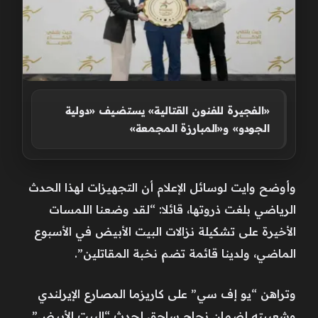
«الفجيرة للفنون القتالية» يستضيف «دولية
الجودو» و«المبارزة المجمعة»
وأوضح وايت لوسائل الإعلام أن التجهيزات لهذا الحدث
الرياضي بلغت ذروتها، قائلا: “لقد وضعنا اللمسات
الأخيرة على تشكيلة نزالات البيت الأبيض في الأسبوع
الماضي، ولدينا قائمة تضم نخبة المقاتلين”.
وتراهن “يو إف سي” على كاريزما المصارع الإيرلندي
وشعبيته لضمان نجاح ساحق لحدث “البيت الأبيض”