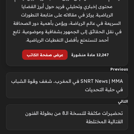
محتوى إخباري وتحليلي فريد حول أبرز القضايا
الرياضية. يركز في مقالاته على متابعة التطورات
السريعة في عالم الرياضة، ويؤمن بأهمية دور الصحافة
في نقل الحقائق إلى الجمهور بشفافية وموضوعية. تابع
أحمد لتستمتع بأفضل التغطيات الرياضية.
12٬247 مادة منشورة
عرض صفحة الكاتب
Previous
SNRT News | MMA في المغرب.. شغف وقوة الشباب
في حلبة التحديات
التالي
تحضيرات مكثفة للنسخة الـ8 من بطولة الفنون
القتالية المختلطة