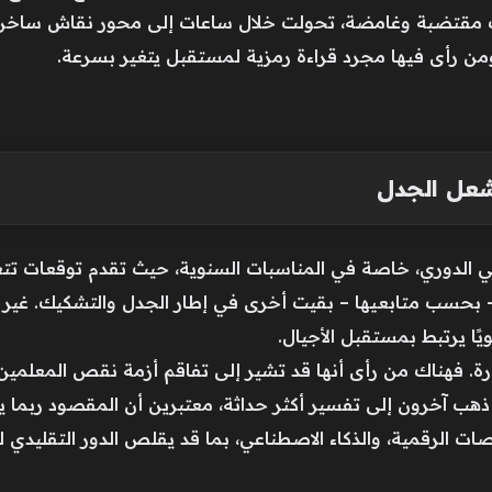
ءت مقتضبة وغامضة، تحولت خلال ساعات إلى محور نقاش ساخن ع
، ومن رأى فيها مجرد قراءة رمزية لمستقبل يتغير بسرعة.
شعل الجدل
مي الدوري، خاصة في المناسبات السنوية، حيث تقدم توقعات تتع
 بحسب متابعيها – بقيت أخرى في إطار الجدل والتشكيك. غير 
يًا يرتبط بمستقبل الأجيال.
ة. فهناك من رأى أنها قد تشير إلى تفاقم أزمة نقص المعلمين 
هب آخرون إلى تفسير أكثر حداثة، معتبرين أن المقصود ربما يكو
نصات الرقمية، والذكاء الاصطناعي، بما قد يقلص الدور التقليدي