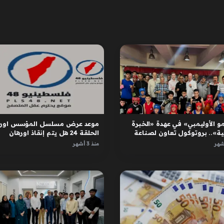
و الأوليمبي» في عهدة «الخبرة
موعد عرض مسلسل المؤسس اوره
ية».. بروتوكول تعاون لصناعة
الحلقة 24 هل يتم إنقاذ اورهان
ل
واسبورجا
منذ 3 أشهر