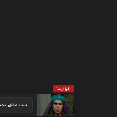
اقرأ أيضاً
سناء مظهر نجمة الـ13 فيلماً التي اختارت العزلة بعيداً 