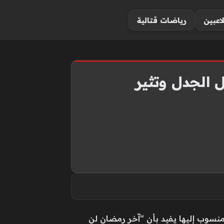
لاعبين
رياضات قتالية
 الجدل وتثير
 منسوب إليها يفيد بأن “آخر رمضان لن