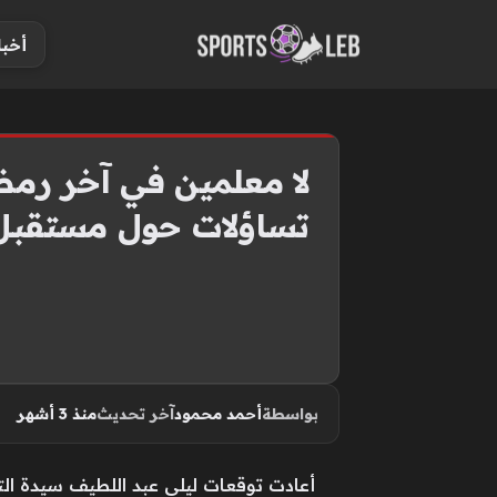
S
أخبا
k
i
p
t
o
لا معلمين في آخر رمض
c
تساؤلات حول مستقبل 
o
n
t
e
n
t
بواسطة
أحمد محمود
آخر تحديث
منذ 3 أشهر
أعادت توقعات ليلى عبد اللطيف سيدة الت