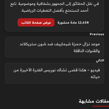
في نقل الحقائق إلى الجمهور بشفافية وموضوعية. تابع
أحمد لتستمتع بأفضل التغطيات الرياضية.
12٬638 مادة منشورة
عرض صفحة الكاتب
Previous
موعد نزال حمزة شيماييف ضد شون ستريكلاند
والقنوات الناقلة
التالي
فيديو – هكذا قضى تشاك نوريس الفترة الأخيرة من
حياته
مقالات مشابهة