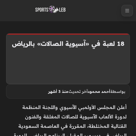
S
k
i
p
t
18 لعبة في «آسيوية الصالات» بالرياض
o
c
o
n
t
e
بواسطة
أحمد محمود
آخر تحديث
منذ 3 أشهر
n
t
أعلن المجلس الأولمبي الآسيوي واللجنة المنظمة
لدورة الألعاب الآسيوية للصالات المغلقة والفنون
القتالية المختلطة، المقررة في العاصمة السعودية
الرياض في ديسمبر المقبل، البرنامج الرياضي للدورة