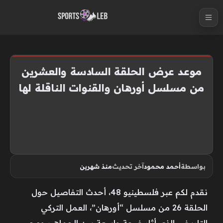
S
k
i
p
t
موعد عرض الحلقة السادسة والعشرين
o
من مسلسل أورهان والقنوات الناقلة لها
c
o
n
t
e
n
بواسطة
أحمد محمود
آخر تحديث
منذ شهرين
t
نقدم لكم عبر فلسطينيو 48، أحدث التفاصيل حول
الحلقة 26 من مسلسل “أورهان”، العمل التركي
التاريخي الذي أثار ضجة واسعة بين الجماهير ومحبي