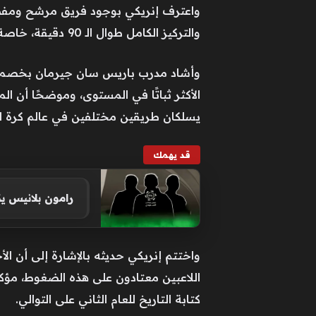
واعترف إنريكي بوجود فريق مرشح ومفضل ل
والتركيز الكامل طوال الـ 90 دقيقة، خاصة وأن مثل هذه المباريات تشهد دائمًا الكثير من التوتر والضغط العصبي الذي يجب التعامل معه بحذر.
وأشاد مدرب باريس سان جيرمان بخصمه الإن
الأكثر ثباتًا في المستوى، وموضحًا أن ا
يسلكان طريقين مختلفين في عالم كرة ال
قد يهمك
رامون بلانيس 
واختتم إنريكي حديثه بالإشارة إلى أن ال
اللاعبين معتادون على هذه الضغوط، مؤكدًا
كتابة التاريخ للعام الثاني على التوالي.