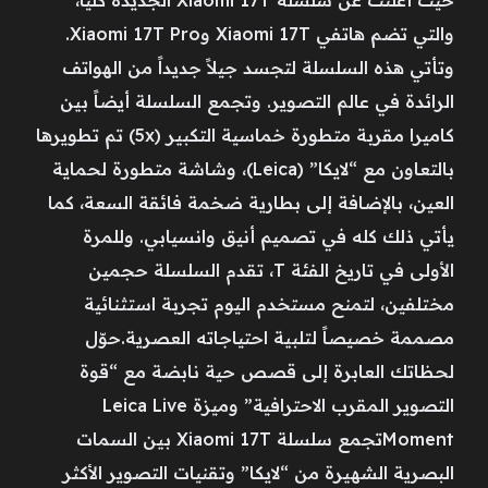
والتي تضم هاتفي Xiaomi 17T وXiaomi 17T Pro.
وتأتي هذه السلسلة لتجسد جيلاً جديداً من الهواتف
الرائدة في عالم التصوير. وتجمع السلسلة أيضاً بين
كاميرا مقربة متطورة خماسية التكبير (5x) تم تطويرها
بالتعاون مع “لايكا” (Leica)، وشاشة متطورة لحماية
العين، بالإضافة إلى بطارية ضخمة فائقة السعة، كما
يأتي ذلك كله في تصميم أنيق وانسيابي. وللمرة
الأولى في تاريخ الفئة T، تقدم السلسلة حجمين
مختلفين، لتمنح مستخدم اليوم تجربة استثنائية
مصممة خصيصاً لتلبية احتياجاته العصرية.حوّل
لحظاتك العابرة إلى قصص حية نابضة مع “قوة
التصوير المقرب الاحترافية” وميزة Leica Live
Momentتجمع سلسلة Xiaomi 17T بين السمات
البصرية الشهيرة من “لايكا” وتقنيات التصوير الأكثر