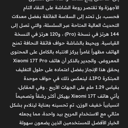
الأجهزة.ولا تقتصر روعة الشاشة على النقاء التام
فحسب، بل تمتد إلى السلاسة الفائقة بفضل معدلات
التحديث العالية المتاحة عبر السلسلة، والتي تصل إلى
144 هرتز في نسخة (Pro) ، و120 هرتز في النسخة
القياسية. ويحيط بالشاشة حواف فائقة النحافة تمنح
الهاتف مظهراً غامراً يركز الانتباه بالكامل على المحتوى
المعروض. والجدير بالذكر أن هاتف Xiaomi 17T Pro
يحقق هذا الإنجاز بفضل اعتماده على حلول التغليف
المبتكرة LIPO، لينعكس ذلك في حواف موحدة
بقياس 1.29 ملم على الجهات الأربع . وفي المقابل،
يأتي هاتف Xiaomi 17T بهيكل أكثر رشقاً وتصميماً
انسيابياً خفيف الوزن، تم تحسينه بعناية ليتلاءم بشكل
مثالي مع الاستخدام المريح بيد واحدة، مما يجعله
الخيار الأفضل للمستخدمين الذين يضعون سهولة