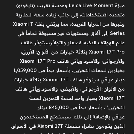
ميزة Leica Live Moment وعدسة تقريب (تليفوتو)
متعددة الاستخدامات، إلى جانب زيادة سعة البطارية
وغيرها من المزايا الفريدة، مما يرتقي بفئة Xiaomi T
Series إلى آفاق ومستويات غير مسبوقة تماماً في
عالم الهواتف الذكية.الأسعار والتوافرسيتوفر هاتف
Xiaomi 17T Pro بثلاثة خيارات من الألوان: الأزرق،
والأرجواني، والأسود.ويأتي هاتف Xiaomi 17T Pro
بخيارين لسعات التخزين، بأسعار تبدأ من 1,059,000
دينار عراقي.سيتوفر هاتف Xiaomi 17T بثلاثة خيارات
من الألوان: الأرجواني، والأبيض، والأسود.ويأتي هاتف
Xiaomi 17T بخيار واحد لسعة التخزين لسعة
التخزين¹²، بأسعار تبدأ من 845,000 دينار
عراقي.بالإضافة إلى ذلك، سيستمتع المستخدمون
الذين يقومون بشراء سلسلة Xiaomi 17T في الأسواق