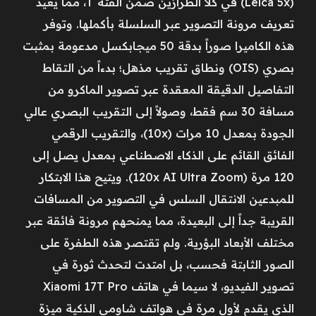
(Leica 5x) في كلا الطرازين ضمن الفئة T، مما يعيد
تعريف مرونة التصوير عبر السلسلة بأكملها. وتوفر
هذه الكاميرا صوراً بدقة 50 ميجابكسل مدعومة بمثبت
بصري (OIS) ونطاق تقريب مذهل؛ بدءاً من التقاط
التفاصيل الدقيقة المعقدة عبر تصوير الماكرو من
مسافة 30 سم فقط، وصولاً إلى التقريب البصري عالي
الجودة بمعدل 10 مرات (10x)، والتقريب الرقمي
الفائق القائم على الذكاء الاصطناعي بمعدل يصل إلى
120 مرة (120x AI Ultra Zoom). ويتيح هذا الابتكار
للمبدعين الانتقال السلس في التصوير من المسافات
القريبة جداً إلى البعيدة، مما يمنحهم مرونة فائقة عبر
مختلف الأبعاد البؤرية. ولم تقتصر هذه الطفرة على
الصور الثابتة فحسب، بل امتدت لتحدث ثورة في
تصوير الفيديو، لا سيما في هاتف Xiaomi 17T Pro
الذي يقدم لأول مرة في هواتف شاومي الذكية ميزة