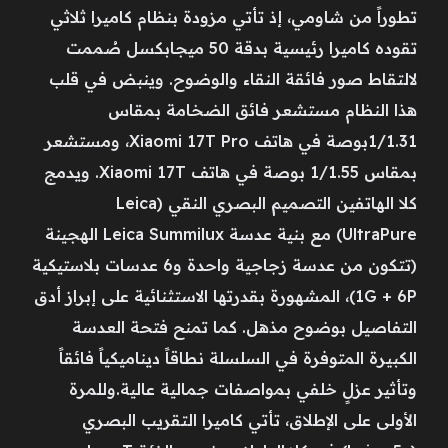
تطوراً من شاومي، إذ تأتي مزودة بنظام كاميرا ثلاثي
تقوده كاميرا رئيسية بدقة 50 ميجابكسل صُممت
لالتقاط صور فائقة النقاء والوضوح. وينبض في قلب
هذا النظام مستشعر فائق الضخامة بمقاس
1/1.31بوصة في هاتف Xiaomi 17T Pro، ومستشعر
بمقاس 1/1.55 بوصة في هاتف Xiaomi 17T. ويدمج
كلا الهاتفين التصميم البصري النقي (Leica
UltraPure) مع بنية عدسة Leica Summilux الهجينة
(تتكون من عدسة زجاجية واحدة و6 عدسات بلاستيكية
1G + 6P)، المشهورة بقدرتها الاستثنائية على إبراز أدق
التفاصيل بوضوح مذهل. كما تمنح فتحة العدسة
الكبيرة المتوفرة في السلسلة نطاقاً ديناميكياً فائقاً
وتأثير عزلٍ خلفي بمواصفات جمالية عالية.وللمرة
الأولى على الإطلاق، تأتي كاميرا التقريب البصري