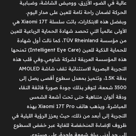
عالية في الضوء الأزرق، ووميض الشاشة، وضبابية
الحركة لضمان راحة تامة للعين على مدار اليوم.
وبفضل هذه الابتكارات، باتت سلسلة Xiaomi 17T هي
الأولى عالمياً التي تحصد شهادة الحماية الرباعية للعين
من مؤسسة TÜV Rheinland، كما نالت أول شهادة
للحماية الذكية للعين (Intelligent Eye Care) تمنحها
هذه المؤسسة العريقة لشركة شاومي.وفي قلب هذه
التجربة البصرية الاستثنائية تقف شاشة AMOLED
بدقة 1.5K، وتتميز بمعدل سطوع أقصى يصل إلى
3500 شمعة، لتوفر بذلك جودة صورة فائقة النقاء
ودقة ألوان متناهية حتى تحت أشعة الشمس
المباشرة. ويذهب هاتف Xiaomi 17T Pro بهذه
التجربة إلى أبعد من ذلك، حيث يعزز الرؤية الليلية في
ظروف الإضاءة المنخفضة للغاية عبر خفض السطوع
إلى حد أدنى يبلغ شمعة واحدة، على مستوى