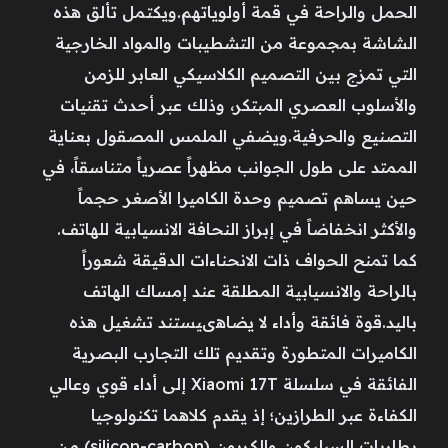
الحمل والراحة في قمة أولوياتهم.ويكتمل تألق هذه
الشاشة بمجموعة من التشطيبات والمواد الخارجية
التي تمزج بين التصميم الكلاسيكي العابر للزمن
والأسلوب العصري المبتكر، وذلك عبر أحدث تقنيات
التصنيع والحرفية.ويضفي الملمس المصقول بعناية
الممتد على طول الجوانب مظهراً عصرياً متناسقاً، في
حين يساهم تصميم وحدة الكاميرا الأصغر حجماً
والأكثر انخفاضاً في إبراز النحافة الانسيابية للهاتف.
كما تمنح الحواف ذات الانحناءات الدقيقة شعوراً
بالراحة والانسيابية المطلقة عند إمساك الهاتف
باليد.قوة فائقة وأداء لا يضاهىيستند تشغيل هذه
الكاميرات المتطورة وتقديم تلك التجارب البصرية
الفائقة في سلسلة Xiaomi 17T إلى أداء قوي وعالي
الكفاءة عبر الطرازين؛ إذ يقدم كلاهما تكنولوجيا
بطاريات السيليكون والكربون (silicon-carbon) من