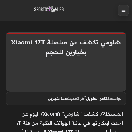
S
k
i
p
t
شاومي تكشف عن سلسلة Xiaomi 17T
o
بخيارين للحجم
c
o
n
t
e
n
بواسطة
تامر الطويل
آخر تحديث
منذ شهرين
t
المستقلة/-كشفت “شاومي” (Xiaomi) اليوم عن
أحدث ابتكاراتها في عائلة الهواتف الذكية من فئة T،
حيث أعلنت عن سلسلة Xiaomi 17T الجديدة كلياً،