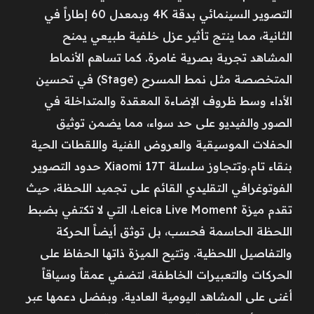
التصوير السينمائي بدقة 4K وبمعدل 60 إطاراً في
الثانية، مما ينتج تأثير عزل خلفية طبيعي يمنح
المشاهد تجربة بصرية غامرة. كما تساهم الأنماط
المتخصصة مثل نمط المسرح (Stage) في تحسين
الأداء وسط ظروف الإضاءة المعقدة والمتداخلة في
الصور والفيديو على حد سواء، مما يضمن توثيق
الحفلات الموسيقية والعروض الفنية واللقطات الحية
بنقاء تام.وتتجاوز سلسلة Xiaomi 17T حدود التصوير
الفوتوغرافي التقليدي القائم على تجميد اللحظة، حيث
تقدم ميزة Leica Live Moment، التي لا تكتفي بضبط
اللحظة الحاسمة فحسب، بل توثق أيضاً الحركة
والتفاصيل اللحظية. وتتيح الميزة ذاتها الحفاظ على
الحركات والتعبيرات الخاطفة، لتضفي عمقاً وسياقاً
أغنى على المشاهد اليومية العادية. وبفضل دعمها عبر