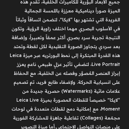
جميع الأبعاد البؤرية للكاميرات الخلفية، تقدم هذه
الميزة صوراً ديناميكية معززة باللمسة الجمالية
الفريدة التي تشتهر بها “لايكا”، لتضمن اتساقاً وثباتاً
في الأسلوب البصري مهما اختلف زاوية الرؤية. وتكون
النتيجة تجربة سرد بصري أكثر عمقاً وتعبيراً، وإضافة
بعد سردي يتجاوز الصورة التقليدية لكل لقطة.وتمتد
هذه القدرة المبتكرة إلى نمط البورتريه عبر ميزة Leica
Live Portrait، لتضفي تأثير عزلٍ طبيعي ناعم يعزز
إبراز العنصر المُصوَّر وفصله عن الخلفية، مع الحفاظ
على انسيابية الحركة. ولإضفاء طابع فريد، تم تصميم
علامات مائية (Watermarks) حصرية جديدة من
“لايكا” خصيصاً للقطات المصورة بميزة Leica Live
Moment، مع إمكانية دمج لقطات متعددة في لوحات
مجمّعة (Collages) تفاعلية جاهزة للمشاركة الفورية
على منصات التواصل الاجتماعي.أما ميزة التصوير