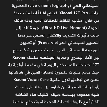
السينمائي الحي (Live cinematography) الحصرية
لهاتف Xiaomi 17T Pro، فتفتح آفاقاً إبداعية جديدة
من خلال إمكانية التقاط اللحظات الحية بدقة فائقة
الجودة (Ultra-HD Live Moment) بجودة 4K، إلى
جانب تأثيرات التقريب والانتقال السلس عبر نمط
التصوير السينمائي الحر (Freestyle) أو تصوير
البورتريه السينمائي الحي .تجربة عرض رائدة تجمع
بين الأداء البصري وحماية العينتضع سلسلة Xiaomi
17T احتياجات المستخدم اليومية في مقدمة أولوياتها،
حيث تدمج تقنيات متطورة لحماية العين في شاشاتها
لتعلن عن الإطلاق الأول لتقنية Xiaomi Vision Care
(أو الرعاية البصرية من شاومي) . وبناءً على أبحاث
طبية مدعومة بهندسة دقيقة، تتكيف هذه الشاشة
تلقائياً مع ظروف الإضاءة المحيطة، وتتحكم بفاعلية