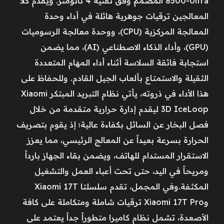
8500-Ultra المصمم وفق تقنية 4 نانومتر. ويقدم كلا
المعالجين ترقيات جوهرية هائلة في أداء وحدة
المعالجة المركزية (CPU)، ووحدة معالجة الرسوميات
(GPU)، وأداء الذكاء الاصطناعي (AI)، مما يضمن
استجابة فائقة السلاسة أثناء أداء المهام المتعددة
الثقيلة والاستمتاع بألعاب الجيل القادم. وللحفاظ على
هذا الأداء في ذروته، يأتي نظام التبريد المبتكر Xiaomi
3D IceLoop ليقدم إدارة حرارية متقدمة من خلال
فصل البخار عن السائل بكفاءة عالية؛ إذ يقوم بتصريف
الحرارة بسرعة بعيداً عن المعالج الرئيسي، مما يعزز
الاستقرار المستدام للهاتف، ويضمن بقاء الجهاز بارداً
ومريحاً في اليد، حتى تحت أعباء العمل والتشغيل
المكثفة.وفي المجمل، تقدم سلسلتا Xiaomi 17T
وXiaomi 17T Pro ترقيات شاملة ومتكاملة على كافة
الأصعدة، تشمل نظام كاميرا متطوراً جداً يعتمد على