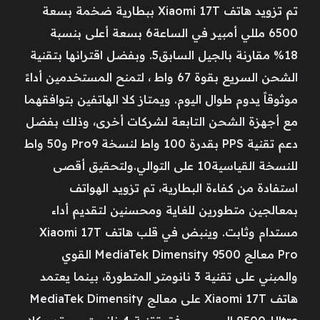
تم تزويد هاتف Xiaomi 17T ببطارية ضخمة بسعة
6500 مللي أمبير في الساعة6 بسعة أعلى بنسبة
18% مقارنة بالجيل السابق5. وبفضل اقترانها بتقنية
الشحن السريع بقوة 67 واط ، لتمنح المستخدمين أداءً
موثوقاً يدوم طوال اليوم. ويمتاز كلا الهاتفين بتوافقهما
مع أجهزة الشحن التابعة لشركات أخرى، وذلك بفضل
دعم تقنية PPS بقدرة 100 واط لنسخة Pro9 و50 واط
للنسخة القياسية10 على التوالي.ولتحقيق أقصى
استفادة من كفاءة البطارية، تم تزويد الهواتف
بمعالجين متطورين للغاية ومحسنين لتقديم أداء
مستدام وثابت. وينبض في قلب هاتف Xiaomi 17T
Pro معالج MediaTek Dimensity 9500 القوي
والمبني على تقنية 3 نانومتر المتطورة، بينما يعتمد
هاتف Xiaomi 17T على معالج MediaTek Dimensity