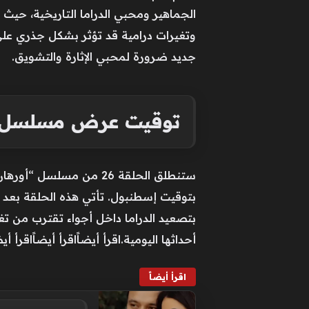
الجماهير ومحبي الدراما التاريخية، حي
وتغيرات درامية قد تؤثر بشكل جذري على
جديد ضرورة لمحبي الإثارة والتشويق.
توقيت عرض مسلسل أور
بتوقيت إسطنبول. تأتي هذه الحلقة بعد
بتصعيد الدراما داخل أجواء تقترب من ت
أحداثها اليومية.اقرأ أيضاًاقرأ أيضاًاقرأ أيض
اقرأ أيضاً