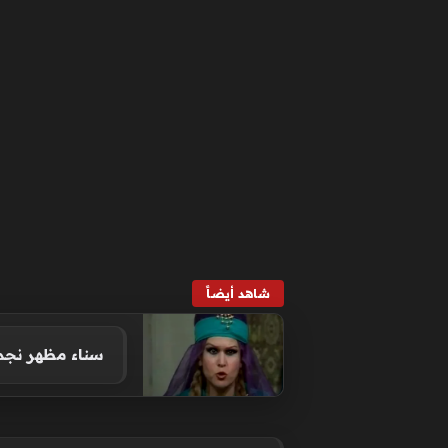
شاهد أيضاً
سناء مظهر نجمة الـ13 فيلماً التي اختارت العزلة بعيداً 