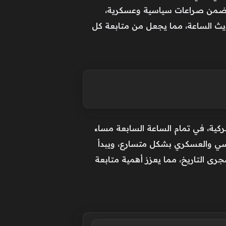
ي تتضمن صراعات سياسية وعسكرية،
ديث الساعة، مما يجعل من متابعة كل
حلقة 26 من مسلسل “أورهان” يوم الأربعاء القادم، الموافق للثالث من يونيو، عبر قناة ATV التركية، في تمام الساعة السابعة مساء
سي والعسكري بشكل متسارع، ويبدأ
ى التاريخ، مما يعزز أهمية متابعة