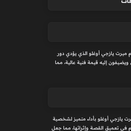
 ميرت يازجي أوغلو الذي يؤدي دور
 ويضيفون إليه قيمة فنية عالية، مما
رت يازجي أوغلو بأداء متميز لشخصية
م في تعميق القصة وإثرائها، مما جعل