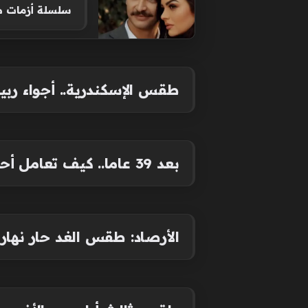
سلسلة أزمات ص
طقس الإسكندرية.. أجواء ربي
بعد 39 عاما.. كيف تعامل أحمد زكي مع الحيوانات فى فيلم أربعة فى مهمة رسمية؟
الأرصاد: طقس الغد حار نهارا