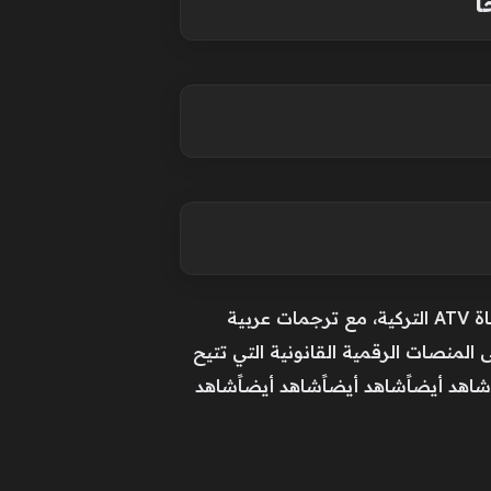
توفر منصات البث الرقمي وتلفزيون ATV خيارات متنوعة لمتابعة الحلقة الجديدة، منها بث مباشر عبر قناة ATV التركية، مع ترجمات عربية
 المنصات الرقمية القانونية التي تتيح
اهد أيضاًشاهد أيضاًشاهد أيضاًشاهد