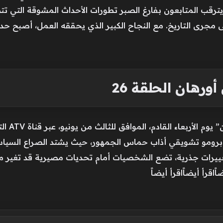
ث يترقب المتابعون بفارغ الصبر تطورات الأحداث المشوقة الت
 مجرى التاريخ. مع النجاح الكبير الذي يحققه العمل، أصبح ح
هان الحلقة 26
ستنطلق ال
 برومو تشويقي أذاب حماس الجمهور، حيث يشتد الصراع السيا
غييرات جذرية، تضع الشخصيات أمام تحديات مصيرية قد تغير مجر
اًاقرأ أيضاًاقرأ أيضاً