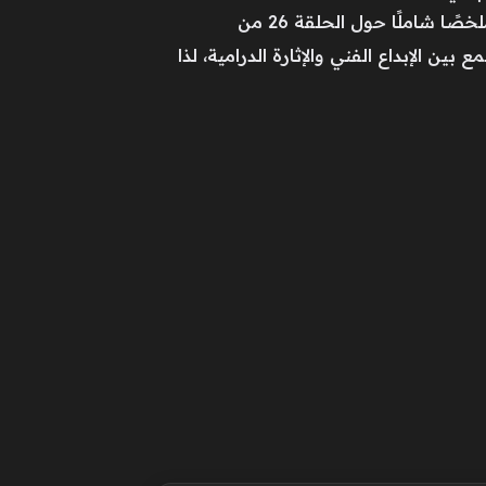
العمل أحد العلامات الفارقة في دراما التاريخ التركي المعاصر.وفي الختام، قدمنا لكم عبر فلسطينيو 48 ملخصًا شاملًا حول الحلقة 26 من
ن الإبداع الفني والإثارة الدرامية، لذا