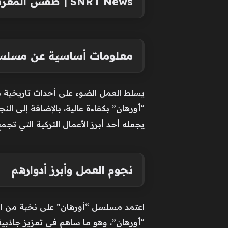
SNRT News | طقس المغرب.. أجواء صيفية حارة ونشاط رعدي فوق المرتفعات
معلومات أساسية عن مسلسل
يسلط العمل الضوء على أحداث تاريخية من
“أورهان” بكفاءة عالية، بالإضافة إلى ال
يجعله أحد أبرز الأعمال التركية التي تجمع 
نجوم العمل وأبرز أدوارهم
اعتمد مسلسل “أورهان” على نخبة من الم
“أورهان”، وهو ما ساهم في تعزيز جاذبية