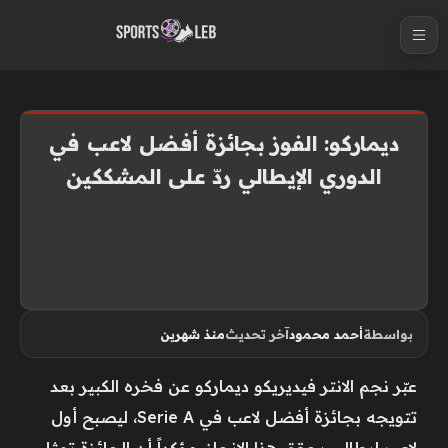
S
k
i
p
t
ديماركو: الفوز بجائزة أفضل لاعب في
o
الدوري الإيطالي ردّ على المشككين
c
o
n
t
e
n
بواسطة
أحمد محمود
آخر تحديث
منذ شهرين
t
عبّر نجم ​الانتر​ ​فيديريكو ديماركو​ عن فخره الكبير بعد
تتويجه بجائزة أفضل لاعب في Serie A، ليصبح أول
لاعب إيطالي يحقق هذا الإنجاز، مؤكداً أن الجائزة تمثل