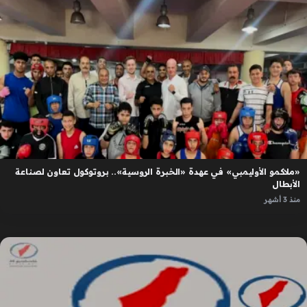
«ملاكمو الأوليمبي» في عهدة «الخبرة الروسية».. بروتوكول تعاون لصناعة
الأبطال
منذ 3 أشهر