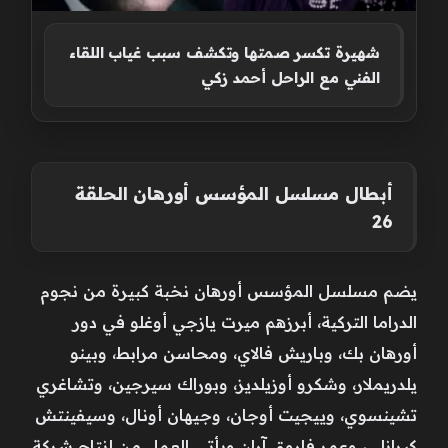
شهيرة تكسر صمتها وتكشف سبب غياب اللقاء
الفني مع الراحل أحمد زكي
أبطال مسلسل المؤسس أورهان الحلقة
26
يضم مسلسل المؤسس أورهان نخبة كبيرة من نجوم
الدراما التركية، أبرزهم ميرت يازجي أوغلو في دور
أورهان بك، وباريش فالاي، ومحاسن مرابط، وبينو
يلدريملار، وشكرو أوزيلديز، وبوراك سيرجين، وتشاغري
تشينسوي، وييجيت أوجان، وجيهان أونال، وسيفينتش
كيرانلي، وعمر فاروق آران.ويأتي العمل من إنتاج شركة