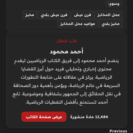
وسوم:
عمل المخابز
فرن عيش
فرن عيش بلدي
مخبز
مخبز بلدي
مواعيد عمل المخابز
كاتب المقال
أحمد محمود
ينضم أحمد محمود إلى فريق الكتاب الرياضيين ليقدم
محتوى إخباري وتحليلي فريد حول أبرز القضايا
الرياضية. يركز في مقالاته على متابعة التطورات
السريعة في عالم الرياضة، ويؤمن بأهمية دور الصحافة
في نقل الحقائق إلى الجمهور بشفافية وموضوعية. تابع
أحمد لتستمتع بأفضل التغطيات الرياضية.
12٬484 مادة منشورة
عرض صفحة الكاتب
Previous