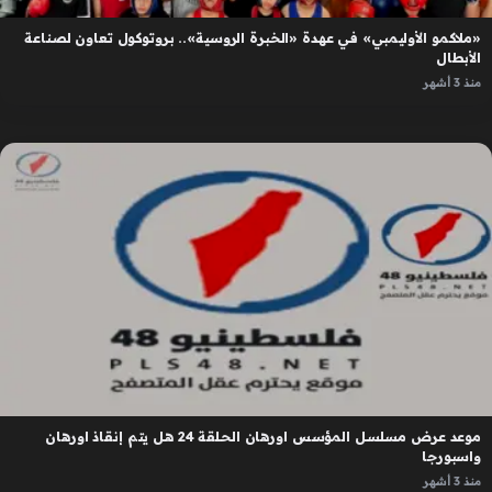
«ملاكمو الأوليمبي» في عهدة «الخبرة الروسية».. بروتوكول تعاون لصناعة
الأبطال
منذ 3 أشهر
موعد عرض مسلسل المؤسس اورهان الحلقة 24 هل يتم إنقاذ اورهان
واسبورجا
منذ 3 أشهر