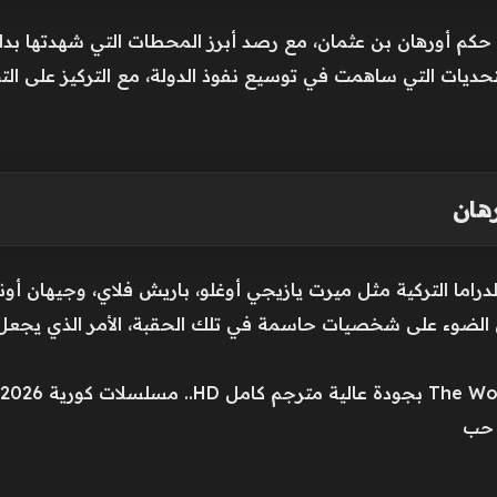
كم أورهان بن عثمان، مع رصد أبرز المحطات التي شهدتها بداية ا
التحديات التي ساهمت في توسيع نفوذ الدولة، مع التركيز على الت
هان
ما التركية مثل ميرت يازيجي أوغلو، باريش فلاي، وجيهان أونال،
 الضوء على شخصيات حاسمة في تلك الحقبة، الأمر الذي يجعل ا