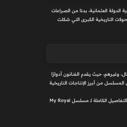
لدولة العثمانية، بدءًا من الصراعات
حولات التاريخية الكبرى التي شكلت
 وغيرهم، حيث يقدم الفنانون أدوارًا
لمسلسل من أبرز الإنتاجات التاريخية
اقرأ أيضاً:مشاهدة مسلسل The Wonder Fools بجودة عالية مترجم كامل HD.. مسلسلات كورية 2026التفاصيل الكاملة لـ مسلسل My Royal