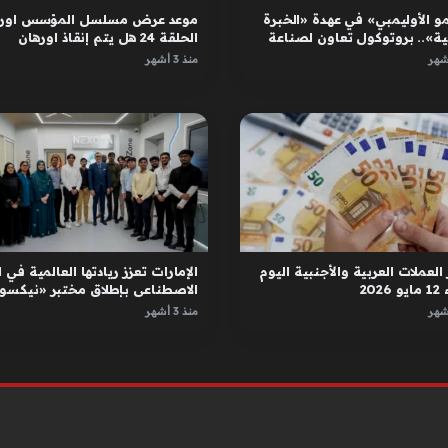
و الأوليمبي» في عهدة «الخبرة
موعد عرض مسلسل المؤسس اوره
ية».. بروتوكول تعاون لصناعة
الحلقة 24 هل يتم إنقاذ اورهان
ل
واسبورجا
منذ 3 أشهر
العملات العربية والأجنبية اليوم
الإمارات تعزز ريادتها العالمية في ا
2026
الاصطناعي بإطلاق مختبر «نيكسور
في دبي
منذ 3 أشهر