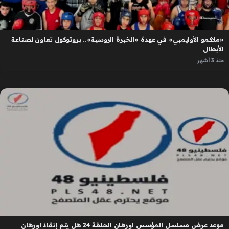
«ملاكمو الأوليمبي» في عهدة «الخبرة الروسية».. بروتوكول تعاون لصناعة
الأبطال
منذ 3 أشهر
موعد عرض مسلسل المؤسس اورهان الحلقة 24 هل يتم إنقاذ اورهان