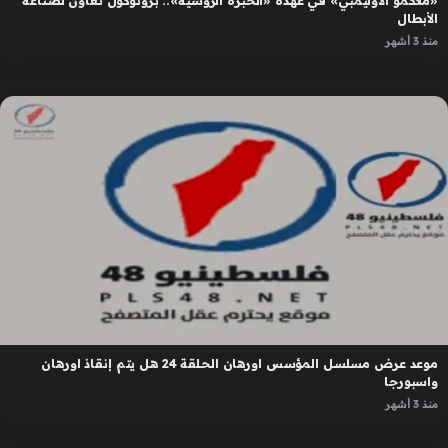
«ملاكمو الأوليمبي» في عهدة «الخبرة الروسية».. بروتوكول تعاون لصناعة
الأبطال
منذ 3 أشهر
موعد عرض مسلسل المؤسس اورهان الحلقة 24 هل يتم إنقاذ اورهان
واسبورجا
منذ 3 أشهر