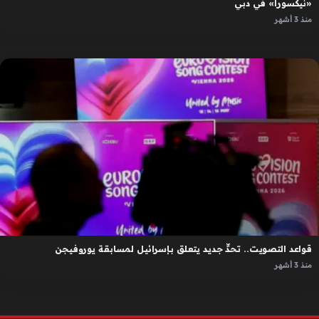
«نيكسورا» في دبي
منذ 3 أشهر
قواعد التصويت.. تحدٍّ جديد يتعلق بإسرائيل لمسابقة يوروفيجن
منذ 3 أشهر