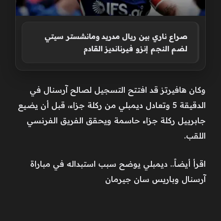
صراع ناري بين ريال مدريد ومانشستر سيتي
لضم النجم إنزو فيرنانديز القادم
وكان هافيرتز قد افتتح التسجيل لصالح آرسنال في
الدقيقة 5 وتعادل ديمبلي من ركلة جزاء، قبل أن يضيع
جابرييل ركلة جزاء حاسمة ويحقق الفريق الفرنسي
اللقب.
اقرأ أيضاً.. ديمبلي يوضح سبب استبداله في مباراة
آرسنال وباريس سان جيرمان