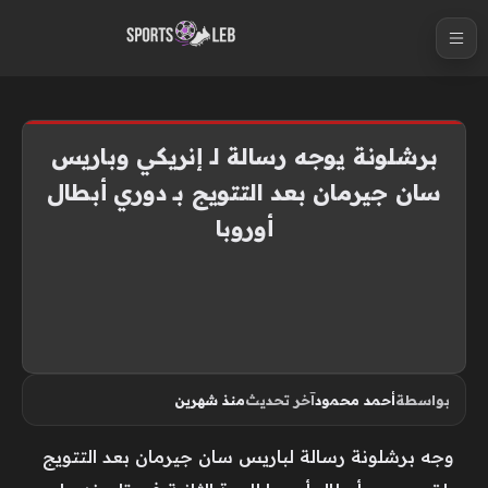
S
k
i
p
t
برشلونة يوجه رسالة لـ إنريكي وباريس
o
سان جيرمان بعد التتويج بـ دوري أبطال
c
أوروبا
o
n
t
e
n
t
بواسطة
أحمد محمود
آخر تحديث
منذ شهرين
وجه برشلونة رسالة لباريس سان جيرمان بعد التتويج