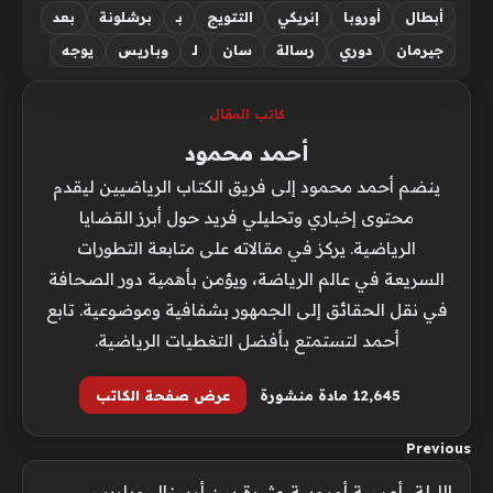
أبطال
أوروبا
إنريكي
التتويج
بـ
برشلونة
بعد
جيرمان
دوري
رسالة
سان
لـ
وباريس
يوجه
كاتب المقال
أحمد محمود
ينضم أحمد محمود إلى فريق الكتاب الرياضيين ليقدم
محتوى إخباري وتحليلي فريد حول أبرز القضايا
الرياضية. يركز في مقالاته على متابعة التطورات
السريعة في عالم الرياضة، ويؤمن بأهمية دور الصحافة
في نقل الحقائق إلى الجمهور بشفافية وموضوعية. تابع
أحمد لتستمتع بأفضل التغطيات الرياضية.
12٬645 مادة منشورة
عرض صفحة الكاتب
Previous
الليلة.. أمسية أوروبية مثيرة بين أرسنال وباريس