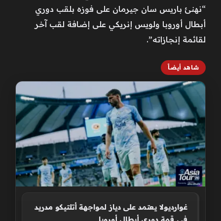
“نهنئ باريس سان جيرمان على فوزه بلقب دوري
أبطال أوروبا ولويس إنريكي على إضافة لقب آخر
لقائمة إنجازاته”.
شاهد أيضاً
غوارديولا يعتمد على دياز لمواجهة أتلتيكو مدريد
في قمة دوري أبطال أوروبا