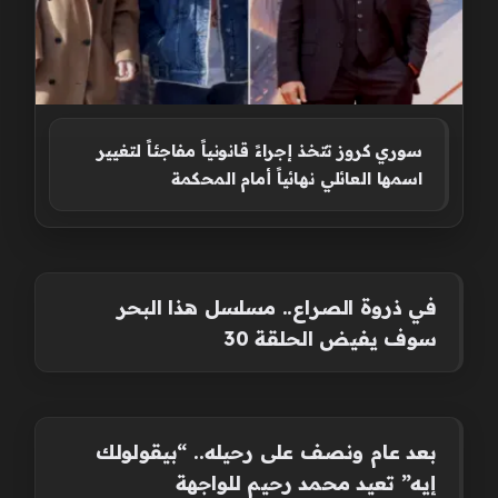
سوري كروز تتخذ إجراءً قانونياً مفاجئاً لتغيير
اسمها العائلي نهائياً أمام المحكمة
في ذروة الصراع.. مسلسل هذا البحر
سوف يفيض الحلقة 30
بعد عام ونصف على رحيله.. “بيقولولك
إيه” تعيد محمد رحيم للواجهة