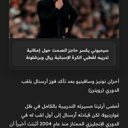
سيميوني يكسر حاجز الصمت حول إمكانية
تدريبه لقطبي الكرة الإسبانية ريال وبرشلونة
أحزان نونيز وسافينيو بعد تأكد فوز أرسنال بلقب
الدوري (رويترز)
أمضى أرتيتا مسيرته التدريبية ‌بالكامل في ظل
غوارديولا، لكن قيادته آرسنال إلى أول لقب له في
الدوري الإنجليزي الممتاز منذ عام 2004 أثبتت أخيراً أن