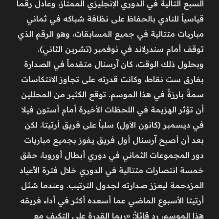
السبع التالية في الدوري الإنجليزي الممتاز، وعادل رقماً
قياسياً للنادي بالحفاظ على نظافة شباكه في ثماني
مباريات متتالية في جميع المسابقات، وهو الرقم الذي
توقف أمام سندرلاند في نوفمبر (تشرين الثاني).
وبحلول ذلك الوقت، كان آرسنال متقدماً في الصدارة
بفارق ست نقاط، وكانت قدرته على تجاوز الانتكاسات
سمةً بارزةً في هذا الموسم. توقع الكثير من المحللين
أن تؤثر الهزيمة في اللحظات الأخيرة أمام أستون فيلا
في ديسمبر (كانون الأول) سلباً على فريق أرتيتا. لكن
بعد أن أصبح آرسنال أول فريق يفوز بجميع مباريات
دور المجموعات الثماني في دوري أبطال أوروبا، حقق
خمسة انتصارات متتالية في الدوري خلال فترة الأعياد
المزدحمة ليعزز صدارته لجدول الترتيب. وعندما سُئل
أرتيتا الأسبوع الماضي عما أسعده أكثر في أداء فريقه
هذا الموسم، رد قائلاً: «ربما القدرة على التكيف مع