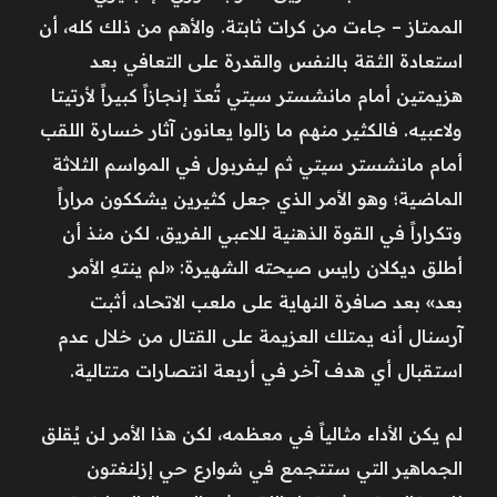
الممتاز – جاءت من كرات ثابتة. والأهم من ذلك كله، أن
استعادة الثقة بالنفس والقدرة على التعافي بعد
هزيمتين أمام مانشستر سيتي تُعدّ إنجازاً كبيراً لأرتيتا
ولاعبيه. فالكثير منهم ما زالوا يعانون آثار خسارة اللقب
أمام مانشستر سيتي ثم ليفربول في المواسم الثلاثة
الماضية؛ وهو الأمر الذي جعل كثيرين يشككون مراراً
وتكراراً في القوة الذهنية للاعبي الفريق. لكن منذ أن
أطلق ديكلان رايس صيحته الشهيرة: «لم ينتهِ الأمر
بعد» بعد صافرة النهاية على ملعب الاتحاد، أثبت
آرسنال أنه يمتلك العزيمة على القتال من خلال عدم
استقبال أي هدف آخر في أربعة انتصارات متتالية.
لم يكن الأداء مثالياً في معظمه، لكن هذا الأمر لن يُقلق
الجماهير التي ستتجمع في شوارع حي إزلنغتون