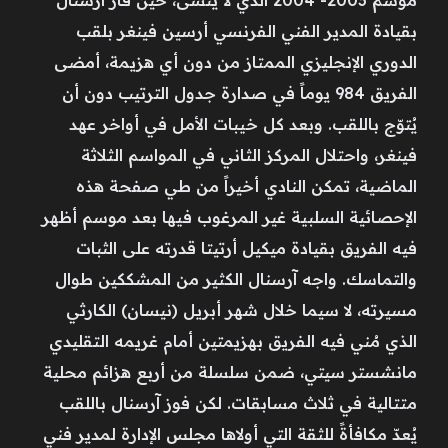
بقيادة المدير الفني الفرنسي أرسين فينغر بلقب
الدوري الإنجليزي الممتاز من دون أي هزيمة، أمضى
الفريق 984 يوماً في صدارة جدول الترتيب دون أن
يُتوّج باللقب. وبعد كل خيبات الأمل في أواخر عهد
فينغر، واحتلال المركز الثاني في المواسم الثلاثة
الماضية، تمكن النادي أخيراً من طي صفحة هذه
الإحصائية السلبية غير المرغوب فيها بعد موسم أظهر
فيه الفريق بقيادة ميكيل أرتيتا قدرته على الثبات
والتماسك. واجه آرسنال الكثير من المشككين طوال
مسيرته، لا سيما خلال شهر أبريل (نيسان) الكارثي
الذي مُني فيه الفريق بهزيمتين أمام غريمه التقليدي
مانشستر سيتي، ضمن سلسلة من أربع هزائم محلية
متتالية في ثلاث مسابقات. لكن فوز آرسنال باللقب
يُعدّ مكافأةً للثقة التي أولاها مجلس الإدارة لمدير فني