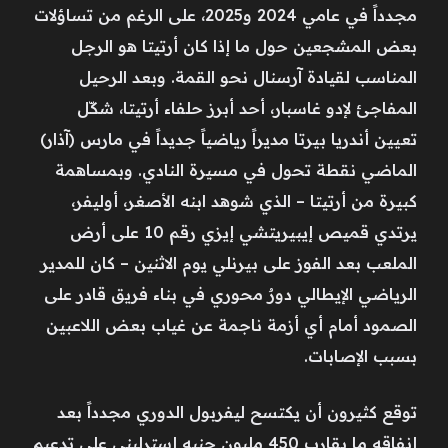
مجدداً في عامي 2024 و2025، على الرغم من تساؤلات
بعض المشجعين حول ما إذا كان أرتيتا هو الرجل
المناسب لقيادة آرسنال نحو القمة. وبعد الرحيل
المفاجئ لإدو غاسبار، أحد أبرز حلفاء أرتيتا، شكّل
تعيين أندريا بيرتا مديراً رياضياً جديداً في مارس (آذار)
الماضي نقطة تحول في مسيرة النادي. وبمساهمة
كبيرة من أرتيتا – الذي شوهد ابنه الأصغر، أوليفر،
يرتدي قميص إيبيريتشي إيزي رقم 10 على أرض
الملعب بعد الفوز على بيرنلي يوم الاثنين – كان للمدير
الرياضي الإيطالي دورٌ محوري في بناء فريق قادر على
الصمود أمام أي أزمة ناجمة عن غياب بعض اللاعبين
بسبب الإصابات.
توقع كثيرون أن يكتسح ليفربول الدوري مجدداً بعد
إنفاقه ما يقارب 450 مليون جنيه إسترليني على تدعيم