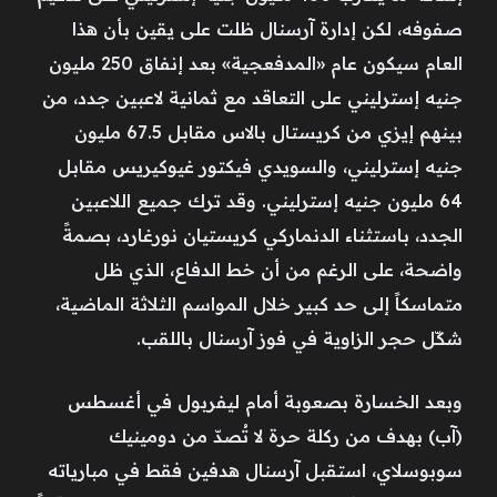
صفوفه، لكن إدارة آرسنال ظلت على يقين بأن هذا
العام سيكون عام «المدفعجية» بعد إنفاق 250 مليون
جنيه إسترليني على التعاقد مع ثمانية لاعبين جدد، من
بينهم إيزي من كريستال بالاس مقابل 67.5 مليون
جنيه إسترليني، والسويدي فيكتور غيوكيريس مقابل
64 مليون جنيه إسترليني. وقد ترك جميع اللاعبين
الجدد، باستثناء الدنماركي كريستيان نورغارد، بصمةً
واضحة، على الرغم من أن خط الدفاع، الذي ظل
متماسكاً إلى حد كبير خلال المواسم الثلاثة الماضية،
شكّل حجر الزاوية في فوز آرسنال باللقب.
وبعد الخسارة بصعوبة أمام ليفربول في أغسطس
(آب) بهدف من ركلة حرة لا تُصدّ من دومينيك
سوبوسلاي، استقبل آرسنال هدفين فقط في مبارياته