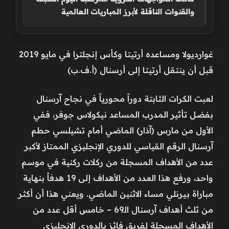
والقنوات الناقلة لأبرز المباريات العالمية
غوارديولا ومساعده أرتيتا وكأس إنجلترا في مايو 2019
قبل أن ينتقل أرتيتا إلى أرسنال (أ.ف.ب)
لعبت الكرات الثابتة دوراً محورياً في نجاح آرسنال
بفضل تأثير المدرب المساعد نيكولاس جوفر، ففي
الأول من مارس (آذار) الماضي أمام تشيلسي حطم
آرسنال الرقم القياسي للدوري الإنجليزي الممتاز لأكبر
عدد من الأهداف المسجلة من ركلات ركنية في موسم
واحد، ورفع هذا العدد من الأهداف إلى 19 هدفاً بنهاية
مباراة بيرنلي مساء الاثنين الماضي. ويعني هذا أن أكثر
من ثلث أهداف آرسنال الـ69 – خامس أقل عدد من
الأهداف المسجلة لفريق فائز بالدوري الإنجليزي