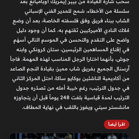
سحب شارة القيادة من بيير إيمريك أوباميانغ بعد
سلسلة من الأخطاء، سُمح للمدير الفني الإسباني
الشاب ببناء فريق وفق فلسفته الخاصة، بعد أن وضع
مُلاك النادي الأميركيين ثقتهم به. كما أن وجود دليل
واضح على التقدم والتحسن في الموسم التالي أسهَم
في إقناع المساهمين الرئيسين، ستان كرونكي وابنه
جوش، بأنهما اختارا الرجل المناسب لهذه المهمة. فاجأ
آرسنال الجميع بفريق شاب مميز، بقيادة النجم الصاعد
من أكاديمية الناشئين بوكايو ساكا، احتل المركز الثاني
في جدول الترتيب، رغم خيبة أمله من تصدّره جدول
الترتيب لمدة قياسية بلغت 248 يوماً قبل أن يتجاوزه
مانشستر سيتي ويفوز باللقب في نهاية المطاف.
اقرأ أيضاً