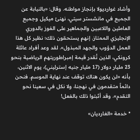
وأشاد غوارديولا بإنجاز مواطنه. وقال: «بالنيابة عن
الجميع في مانشستر سيتي، نهنئ ميكيل وجميع
العاملين واللاعبين والجماهير على الفوز بالدوري
الإنجليزي الممتاز. إنهم يستحقون ذلك؛ نظير كل هذا
العمل الدؤوب والجهد المبذول». لقد وعد أفراد عائلة
كرونكي، الذين تُقدر قيمة إمبراطوريتهم الرياضية بنحو
23 مليار دولار (17 مليار جنيه إسترليني)، يوم الاثنين،
بأنه «لن يكون هناك توقف عند نهاية الموسم. فنحن
دائماً متقدمون في نهجنا، ولا نكل في سعينا نحو
التقدم». وقد أثبتوا ذلك بالفعل!
* خدمة «الغارديان»