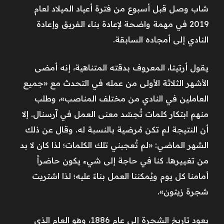
شاب وصل قبل أسبوع من فترة أعياد الميلاد لعام
2019 في مهمة واضحة لإعادة بناء الفريق وإعادة
النادي إلى أمجاده السابقة.
يقول أرتيتا، المعروف بدقته المتناهية، إنه أمضى
الأشهر الثلاثة الأولى من عمله في التحدث مع «جميع
العاملين في النادي من مختلف المناصب»، وطلب
منهم ابتكار كلمات تُجسّد معنى العمل في آرسنال. إلا
أن النتيجة لم تكن مُرضية بالنسبة له. وقال عن ذلك
الشهر الماضي: «لم تُعجبني تلك الكلمات؛ لذا كان لا بد
من تغييرها. كنا في حاجة إلى شيء يكون حاضراً
أمامنا كل يوم ويُمكننا العمل بناءً عليه؛ لذا اشتريت
شجرة زيتون».
يعود تاريخ الشجرة إلى عام 1886، وهو العام الذي