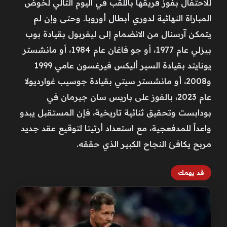
للاحتفال بفوز فريقها باللقب في اليوم التالي لخوض
المباراة النهائية لدوري أبطال أوروبا. وحتى وإن لم
يتمكن آرسنال من الانضمام إلى ليفربول بقيادة بوب
بيزلي عام 1977، أو جو فاغان عام 1984، أو مانشستر
يونايتد بقيادة السير أليكس فيرغسون عامي 1999
و2008، أو مانشستر سيتي بقيادة جوسيب غوارديولا
عام 2023، بالفوز على باريس سان جيرمان في
بودابست وتحقيق ثنائية تاريخية، فإن المستقبل يبدو
واعداً للمدفعجية، مع استعداد أرتيتا لتوقيع عقد جديد
مربح يكافئ النجاح الكبير الذي حققه.
قد يهمك