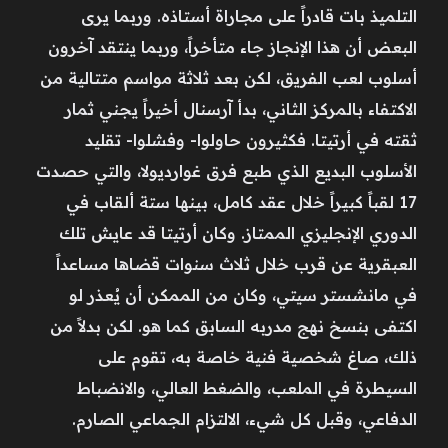
التلميذ بات قادراً على مجاراة أستاذه. وربما يرى
البعض أن هذا الإنجاز جاء متأخراً، وربما ينتقد آخرون
أسلوب لعب الفريق، لكن بعد ثلاثة مواسم متتالية من
الاكتفاء بالمركز الثاني، بدأ آرسنال أخيراً يجني ثمار
ثقته في أرتيتا. فكثيرون حاولوا- وفشلوا- تقليد
الأسلوب البديع الذي طبع فرق غوارديولا، والتي حصدت
17 لقباً كبيراً خلال عقد كامل، بينها ستة ألقاب في
الدوري الإنجليزي الممتاز. وكان أرتيتا قد عايش تلك
العبقرية عن قرب خلال ثلاث سنوات قضاها مساعداً
في مانشستر سيتي، وكان من الممكن أن يُعذر لو
اكتفى بنسخ نهج مدربه السابق كما هو. لكن بدلاً من
ذلك، صاغ شخصية فنية خاصة به، تقوم على
السيطرة في الملعب، والضغط العالي، والانضباط
الدفاعي، وقبل كل شيء، الالتزام الجماعي الصارم.