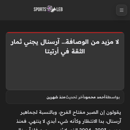
S
k
i
p
t
لا مزيد من الوصافة… آرسنال يجني ثمار
o
الثقة في أرتيتا
c
o
n
t
e
n
بواسطة
أحمد محمود
آخر تحديث
منذ شهرين
t
يقولون إن الصبر مفتاح الفرج، وبالنسبة لجماهير
آرسنال، بدا الانتظار وكأنه شيء أبدي لا ينتهي. فمنذ
موسم 2003- 2004 الذي لا يُنسى، حين فاز آرسنال