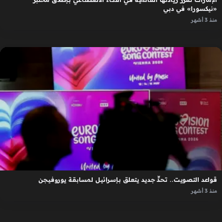
«نيكسورا» في دبي
منذ 3 أشهر
قواعد التصويت.. تحدٍّ جديد يتعلق بإسرائيل لمسابقة يوروفيجن
منذ 3 أشهر