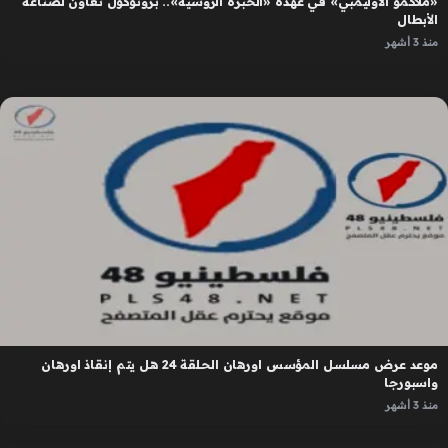
«ملاكمو الأوليمبي» في عهدة «الخبرة الروسية».. بروتوكول تعاون لصناعة
الأبطال
منذ 3 أشهر
موعد عرض مسلسل المؤسس اورهان الحلقة 24 هل يتم إنقاذ اورهان
واسبورجا
منذ 3 أشهر