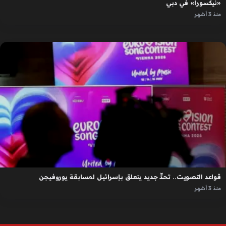
«نيكسورا» في دبي
منذ 3 أشهر
قواعد التصويت.. تحدٍّ جديد يتعلق بإسرائيل لمسابقة يوروفيجن
منذ 3 أشهر