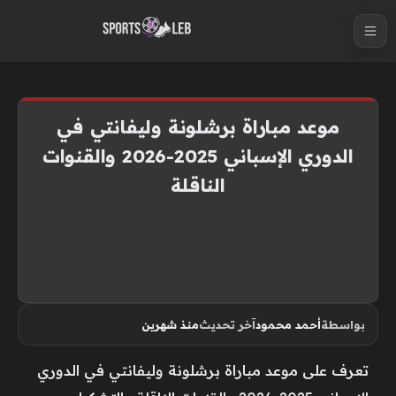
S
k
i
p
t
موعد مباراة برشلونة وليفانتي في
o
الدوري الإسباني 2025-2026 والقنوات
c
الناقلة
o
n
t
e
n
t
بواسطة
أحمد محمود
آخر تحديث
منذ شهرين
تعرف على موعد مباراة برشلونة وليفانتي في الدوري