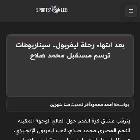
S
k
i
p
t
بعد انتهاء رحلة ليفربول.. سيناريوهات
o
ترسم مستقبل محمد صلاح
c
o
n
t
e
n
بواسطة
أحمد محمود
آخر تحديث
منذ شهرين
t
يترقب عشاق كرة القدم حول العالم الوجهة المقبلة
للنجم المصري محمد صلاح، لاعب ليفربول الإنجليزي،
في ظل الجدل المتصاعد حول مستقبله مع اقتراب