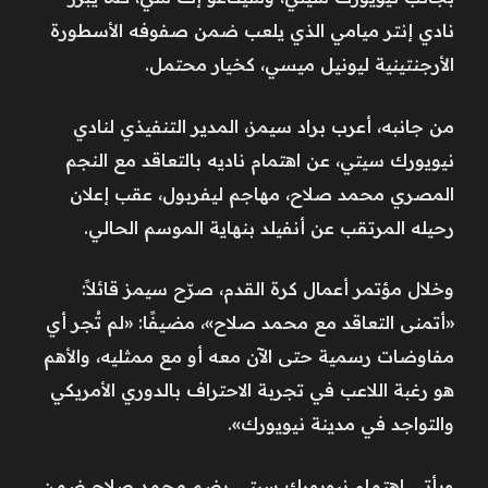
نادي إنتر ميامي الذي يلعب ضمن صفوفه الأسطورة
الأرجنتينية ليونيل ميسي، كخيار محتمل.
من جانبه، أعرب براد سيمز، المدير التنفيذي لنادي
نيويورك سيتي، عن اهتمام ناديه بالتعاقد مع النجم
المصري محمد صلاح، مهاجم ليفربول، عقب إعلان
رحيله المرتقب عن أنفيلد بنهاية الموسم الحالي.
وخلال مؤتمر أعمال كرة القدم، صرّح سيمز قائلاً:
«أتمنى التعاقد مع محمد صلاح»، مضيفًا: «لم تُجر أي
مفاوضات رسمية حتى الآن معه أو مع ممثليه، والأهم
هو رغبة اللاعب في تجربة الاحتراف بالدوري الأمريكي
والتواجد في مدينة نيويورك».
ويأتي اهتمام نيويورك سيتي بضم محمد صلاح ضمن