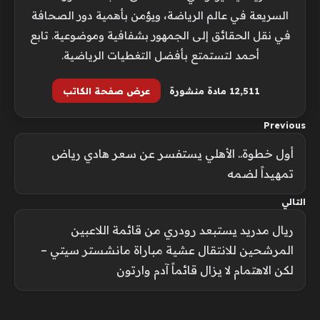
السريعة في عالم الرياضة، ويؤمن بأهمية دور الصحافة
في نقل الحقائق إلى الجمهور بشفافية وموضوعية. تابع
أحمد لتستمتع بأفضل التغطيات الرياضية.
12٬511 مادة منشورة
عرض صفحة الكاتب
Previous
أول خطوة.. الأهلي يستفسر عن سعر هادي رياض
تمهيداً لضمه
التالي
ريال مدريد يستبعد رودري من قائمة اللاعبين
المرشحين للانتقال عشية مباراة مانشستر سيتي –
لكن الاهتمام لا يزال قائماً آدم وارتون