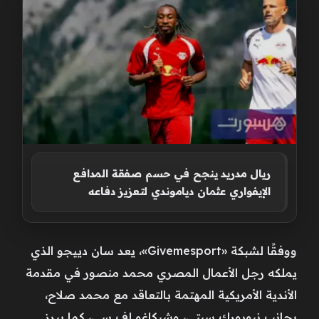
ريال مدريد ينجح في حسم صفقة المدافع
الإيفواري عثمان دياموندي لتعزيز دفاعه
ووفقًا لشبكة «Givemesport»، يعد سان دييجو الذي
يملكه رجل الأعمال المصري محمد منصور في مقدمة
الأندية الأمريكية المهتمة بالتعاقد مع محمد صلاح،
بجانب نيويورك سيتي، وشيكاغو إف سي، كما يبرز