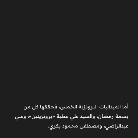
أما الميداليات البرونزية الخمس، فحققها كل من
بسمة رمضان، والسيد علي عطية «برونزيتين»، وعلي
عبدالراضي، ومصطفى محمود بكري.